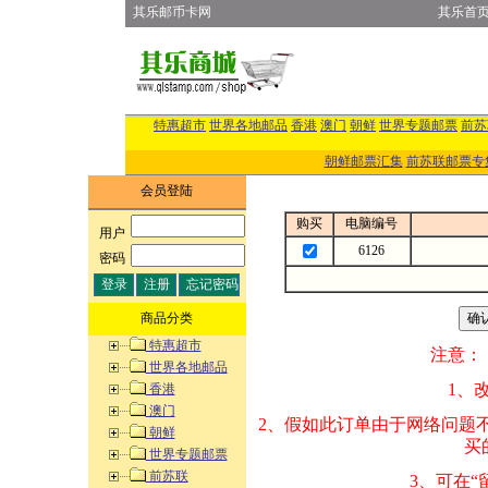
其乐邮币卡网
其乐首
特惠超市
世界各地邮品
香港
澳门
朝鲜
世界专题邮票
前苏
朝鲜邮票汇集
前苏联邮票专
会员登陆
购买
电脑编号
用户
:
6126
密码
:
商品分类
特惠超市
注意：
世界各地邮品
1、改变商品数量
香港
澳门
2、假如此订单由
朝鲜
买的邮品的“商
世界专题邮票
前苏联
3、可在“