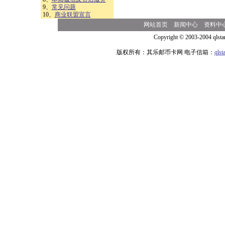
9、
常见问题
10、
商业联盟宣言
网站首页
新闻中心
资料中
Copyright © 2003-2004 qlsta
版权所有：其乐邮币卡网 电子信箱：
qls