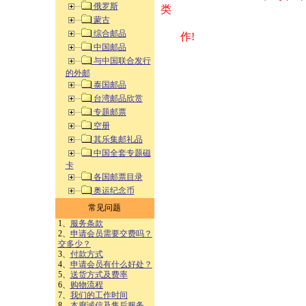
俄罗斯
类 方式告之
蒙古
综合邮品
作!
中国邮品
与中国联合发行
的外邮
泰国邮品
台湾邮品欣赏
专题邮票
空册
其乐集邮礼品
中国全套专题磁
卡
各国邮票目录
奥运纪念币
常见问题
1、
服务条款
2、
申请会员需要交费吗？
交多少？
3、
付款方式
4、
申请会员有什么好处？
5、
送货方式及费率
6、
购物流程
7、
我们的工作时间
8、
本廊诚信及售后服务