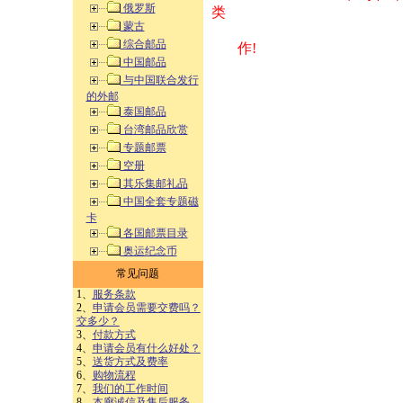
俄罗斯
类 方式告之
蒙古
综合邮品
作!
中国邮品
与中国联合发行
的外邮
泰国邮品
台湾邮品欣赏
专题邮票
空册
其乐集邮礼品
中国全套专题磁
卡
各国邮票目录
奥运纪念币
常见问题
1、
服务条款
2、
申请会员需要交费吗？
交多少？
3、
付款方式
4、
申请会员有什么好处？
5、
送货方式及费率
6、
购物流程
7、
我们的工作时间
8、
本廊诚信及售后服务