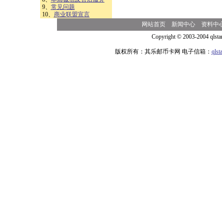
9、
常见问题
10、
商业联盟宣言
网站首页
新闻中心
资料中
Copyright © 2003-2004 qlsta
版权所有：其乐邮币卡网 电子信箱：
qls