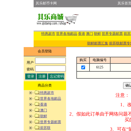
其乐邮币卡网
其乐首
特惠超市
世界各地邮品
香港
澳门
朝鲜
世界专题邮票
前苏
朝鲜邮票汇集
前苏联邮票专
会员登陆
购买
电脑编号
用户
:
6125
密码
:
商品分类
特惠超市
注意：
世界各地邮品
1、改变商品数量
香港
澳门
2、假如此订单由
朝鲜
买的邮品的“商
世界专题邮票
前苏联
3、可在“