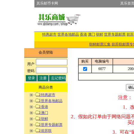
其乐邮币卡网
其乐首
特惠超市
世界各地邮品
香港
澳门
朝鲜
世界专题邮票
前苏
朝鲜邮票汇集
前苏联邮票专
会员登陆
购买
电脑编号
用户
:
6077
20
密码
:
商品分类
特惠超市
注意：
世界各地邮品
1、改变商品数量
香港
澳门
2、假如此订单由
朝鲜
买的邮品的“商
世界专题邮票
前苏联
3、可在“