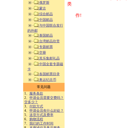
俄罗斯
类 方式告之
蒙古
综合邮品
作!
中国邮品
与中国联合发行
的外邮
泰国邮品
台湾邮品欣赏
专题邮票
空册
其乐集邮礼品
中国全套专题磁
卡
各国邮票目录
奥运纪念币
常见问题
1、
服务条款
2、
申请会员需要交费吗？
交多少？
3、
付款方式
4、
申请会员有什么好处？
5、
送货方式及费率
6、
购物流程
7、
我们的工作时间
8、
本廊诚信及售后服务