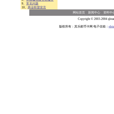
9、
常见问题
10、
商业联盟宣言
网站首页
新闻中心
资料中
Copyright © 2003-2004 qlsta
版权所有：其乐邮币卡网 电子信箱：
qls