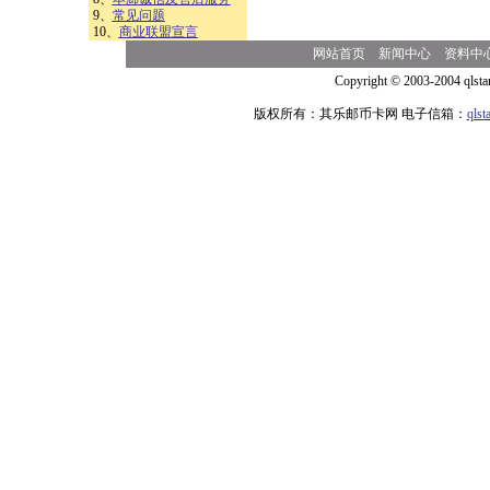
9、
常见问题
10、
商业联盟宣言
网站首页
新闻中心
资料中
Copyright © 2003-2004 qlsta
版权所有：其乐邮币卡网 电子信箱：
qls