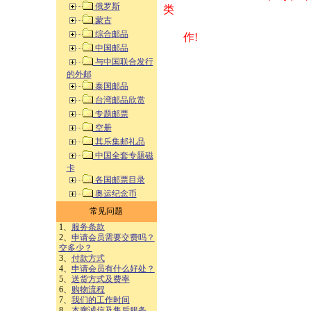
俄罗斯
类 方式告之
蒙古
综合邮品
作!
中国邮品
与中国联合发行
的外邮
泰国邮品
台湾邮品欣赏
专题邮票
空册
其乐集邮礼品
中国全套专题磁
卡
各国邮票目录
奥运纪念币
常见问题
1、
服务条款
2、
申请会员需要交费吗？
交多少？
3、
付款方式
4、
申请会员有什么好处？
5、
送货方式及费率
6、
购物流程
7、
我们的工作时间
8、
本廊诚信及售后服务