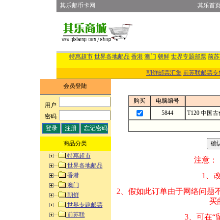
其乐邮币卡网
其乐首
特惠超市
世界各地邮品
香港
澳门
朝鲜
世界专题邮票
前苏
朝鲜邮票汇集
前苏联邮票专
会员登陆
购买
电脑编号
用户
:
5844
T120 中
密码
:
商品分类
特惠超市
注意：
世界各地邮品
1、改变商品数量
香港
澳门
2、假如此订单由
朝鲜
买的邮品的“商
世界专题邮票
前苏联
3、可在“