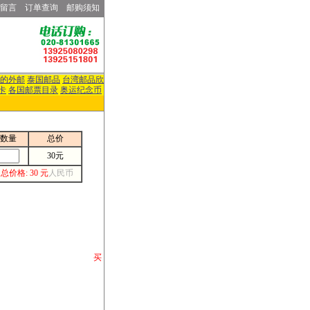
留言
订单查询
邮购须知
的外邮
泰国邮品
台湾邮品欣
卡
各国邮票目录
奥运纪念币
数量
总价
30元
总价格: 30 元
人民币
请你将你购 买
或打电话等各类