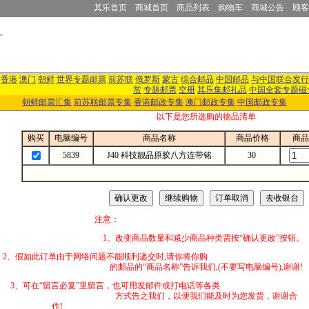
其乐首页
商城首页
商品列表
购物车
商城公告
顾客
香港
澳门
朝鲜
世界专题邮票
前苏联
俄罗斯
蒙古
综合邮品
中国邮品
与中国联合发行
赏
专题邮票
空册
其乐集邮礼品
中国全套专题磁
朝鲜邮票汇集
前苏联邮票专集
香港邮政专集
澳门邮政专集
中国邮政专集
以下是您所选购的物品清单
购买
电脑编号
商品名称
商品价格
商品
5839
J40 科技靓品原胶八方连带铭
30
注意：
1、改变商品数量和减少商品种类需按“确认更改”按钮。
2、假如此订单由于网络问题不能顺利递交时,
的邮品的“商品名称”告诉我们,(不要写电脑编号),谢谢!
3、可在“留言必复”里留言，也可用发邮件
方式告之我们，以便我们能及时为您发货，谢谢合
作!