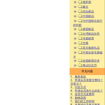
俄罗斯
蒙古
综合邮品
中国邮品
与中国联合发行
的外邮
泰国邮品
台湾邮品欣赏
专题邮票
空册
其乐集邮礼品
中国全套专题磁
卡
各国邮票目录
奥运纪念币
常见问题
1、
服务条款
2、
申请会员需要交费吗？
交多少？
3、
付款方式
4、
申请会员有什么好处？
5、
送货方式及费率
6、
购物流程
7、
我们的工作时间
8、
本廊诚信及售后服务