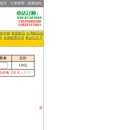
留言
订单查询
邮购须知
的外邮
泰国邮品
台湾邮品欣
卡
各国邮票目录
奥运纪念币
数量
总价
130元
总价格: 130 元
人民币
请你将你购 买
或打电话等各类