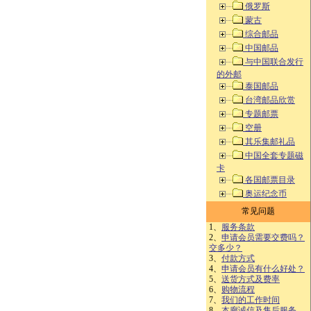
俄罗斯
蒙古
综合邮品
中国邮品
与中国联合发行
的外邮
泰国邮品
台湾邮品欣赏
专题邮票
空册
其乐集邮礼品
中国全套专题磁
卡
各国邮票目录
奥运纪念币
常见问题
1、
服务条款
2、
申请会员需要交费吗？
交多少？
3、
付款方式
4、
申请会员有什么好处？
5、
送货方式及费率
6、
购物流程
7、
我们的工作时间
8、
本廊诚信及售后服务