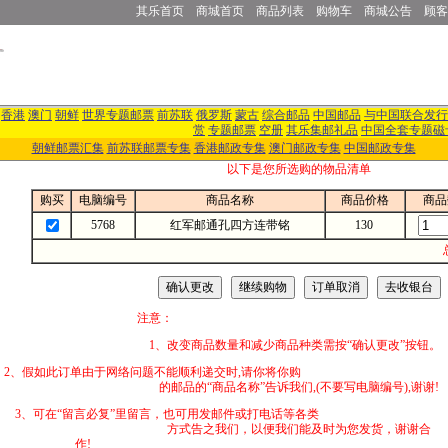
其乐首页
商城首页
商品列表
购物车
商城公告
顾客
香港
澳门
朝鲜
世界专题邮票
前苏联
俄罗斯
蒙古
综合邮品
中国邮品
与中国联合发行
赏
专题邮票
空册
其乐集邮礼品
中国全套专题磁
朝鲜邮票汇集
前苏联邮票专集
香港邮政专集
澳门邮政专集
中国邮政专集
以下是您所选购的物品清单
购买
电脑编号
商品名称
商品价格
商品
5768
红军邮通孔四方连带铭
130
注意：
1、改变商品数量和减少商品种类需按“确认更改”按钮。
2、假如此订单由于网络问题不能顺利递交时,
的邮品的“商品名称”告诉我们,(不要写电脑编号),谢谢!
3、可在“留言必复”里留言，也可用发邮件
方式告之我们，以便我们能及时为您发货，谢谢合
作!