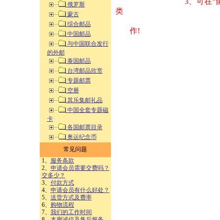
3、可在“
俄罗斯
类 方式告之
蒙古
综合邮品
作!
中国邮品
与中国联合发行
的外邮
泰国邮品
台湾邮品欣赏
专题邮票
空册
其乐集邮礼品
中国全套专题磁
卡
各国邮票目录
奥运纪念币
常见问题
1、
服务条款
2、
申请会员需要交费吗？
交多少？
3、
付款方式
4、
申请会员有什么好处？
5、
送货方式及费率
6、
购物流程
7、
我们的工作时间
8、
本廊诚信及售后服务