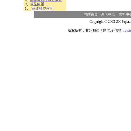
9、
常见问题
10、
商业联盟宣言
网站首页
新闻中心
资料中
Copyright © 2003-2004 qlsta
版权所有：其乐邮币卡网 电子信箱：
qls