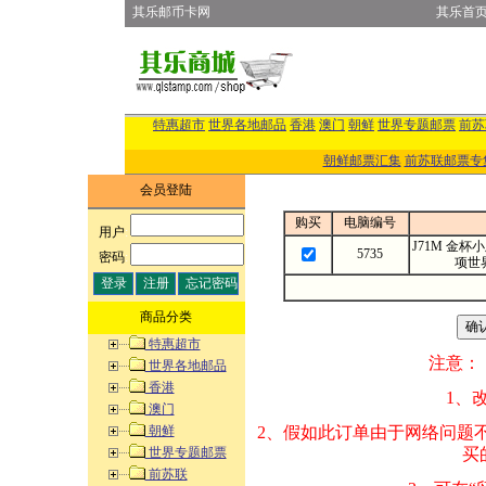
其乐邮币卡网
其乐首
特惠超市
世界各地邮品
香港
澳门
朝鲜
世界专题邮票
前苏
朝鲜邮票汇集
前苏联邮票专
会员登陆
购买
电脑编号
用户
:
J71M 金
5735
密码
:
项世
商品分类
特惠超市
注意：
世界各地邮品
香港
1、改变商品数量
澳门
朝鲜
2、假如此订单由
世界专题邮票
买的邮品的“商
前苏联