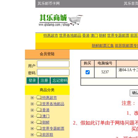
其乐邮币卡网
其乐首
特惠超市
世界各地邮品
香港
澳门
朝鲜
世界专题邮票
前苏
朝鲜邮票汇集
前苏联邮票专
会员登陆
购买
电脑编号
用户
:
港04-1A
5237
密码
:
商品分类
特惠超市
注意：
世界各地邮品
香港
1、改变商品数量
澳门
朝鲜
2、假如此订单由
世界专题邮票
买的邮品的“商
前苏联