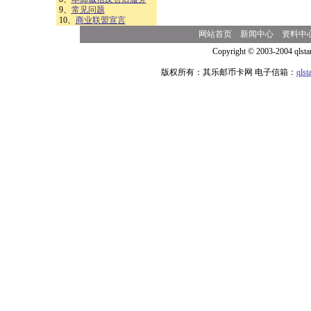
9、
常见问题
10、
商业联盟宣言
网站首页
新闻中心
资料中
Copyright © 2003-2004 qlsta
版权所有：其乐邮币卡网 电子信箱：
qls