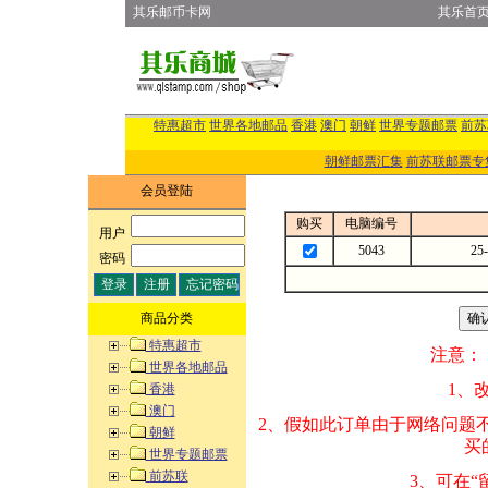
其乐邮币卡网
其乐首
特惠超市
世界各地邮品
香港
澳门
朝鲜
世界专题邮票
前苏
朝鲜邮票汇集
前苏联邮票专
会员登陆
购买
电脑编号
用户
:
5043
2
密码
:
商品分类
特惠超市
注意：
世界各地邮品
1、改变商品数量
香港
澳门
2、假如此订单由
朝鲜
买的邮品的“商
世界专题邮票
前苏联
3、可在“