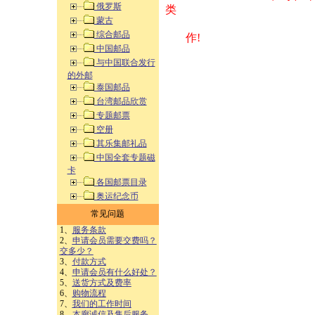
俄罗斯
类 方式告之
蒙古
综合邮品
作!
中国邮品
与中国联合发行
的外邮
泰国邮品
台湾邮品欣赏
专题邮票
空册
其乐集邮礼品
中国全套专题磁
卡
各国邮票目录
奥运纪念币
常见问题
1、
服务条款
2、
申请会员需要交费吗？
交多少？
3、
付款方式
4、
申请会员有什么好处？
5、
送货方式及费率
6、
购物流程
7、
我们的工作时间
8、
本廊诚信及售后服务