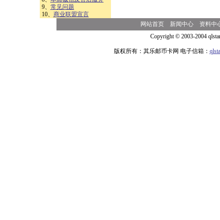
9、
常见问题
10、
商业联盟宣言
网站首页
新闻中心
资料中
Copyright © 2003-2004 qlsta
版权所有：其乐邮币卡网 电子信箱：
qls