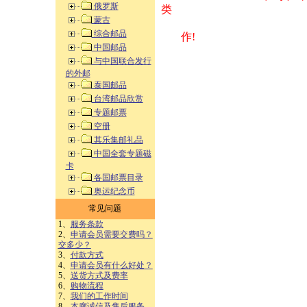
俄罗斯
类 方式告之
蒙古
综合邮品
作!
中国邮品
与中国联合发行
的外邮
泰国邮品
台湾邮品欣赏
专题邮票
空册
其乐集邮礼品
中国全套专题磁
卡
各国邮票目录
奥运纪念币
常见问题
1、
服务条款
2、
申请会员需要交费吗？
交多少？
3、
付款方式
4、
申请会员有什么好处？
5、
送货方式及费率
6、
购物流程
7、
我们的工作时间
8、
本廊诚信及售后服务