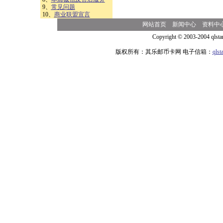
9、
常见问题
10、
商业联盟宣言
网站首页
新闻中心
资料中
Copyright © 2003-2004 qlsta
版权所有：其乐邮币卡网 电子信箱：
qls