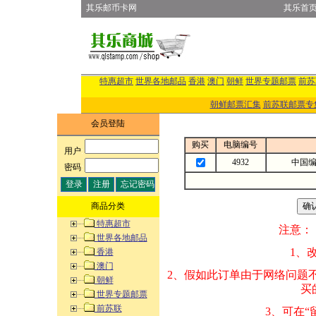
其乐邮币卡网
其乐首
特惠超市
世界各地邮品
香港
澳门
朝鲜
世界专题邮票
前苏
朝鲜邮票汇集
前苏联邮票专
会员登陆
购买
电脑编号
用户
:
4932
中国
密码
:
商品分类
特惠超市
注意：
世界各地邮品
1、改变商品数量
香港
澳门
2、假如此订单由
朝鲜
买的邮品的“商
世界专题邮票
前苏联
3、可在“