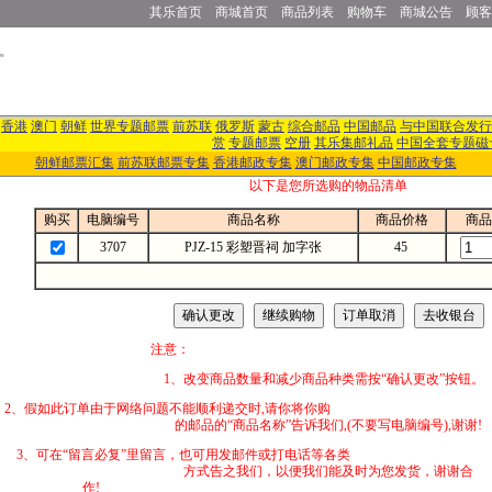
其乐首页
商城首页
商品列表
购物车
商城公告
顾客
香港
澳门
朝鲜
世界专题邮票
前苏联
俄罗斯
蒙古
综合邮品
中国邮品
与中国联合发行
赏
专题邮票
空册
其乐集邮礼品
中国全套专题磁
朝鲜邮票汇集
前苏联邮票专集
香港邮政专集
澳门邮政专集
中国邮政专集
以下是您所选购的物品清单
购买
电脑编号
商品名称
商品价格
商品
3707
PJZ-15 彩塑晋祠 加字张
45
注意：
1、改变商品数量和减少商品种类需按“确认更改”按钮。
2、假如此订单由于网络问题不能顺利递交时,
的邮品的“商品名称”告诉我们,(不要写电脑编号),谢谢!
3、可在“留言必复”里留言，也可用发邮件
方式告之我们，以便我们能及时为您发货，谢谢合
作!