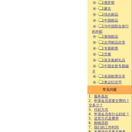
俄罗斯
蒙古
综合邮品
中国邮品
与中国联合发行
的外邮
泰国邮品
台湾邮品欣赏
专题邮票
空册
其乐集邮礼品
中国全套专题磁
卡
各国邮票目录
奥运纪念币
常见问题
1、
服务条款
2、
申请会员需要交费吗？
交多少？
3、
付款方式
4、
申请会员有什么好处？
5、
送货方式及费率
6、
购物流程
7、
我们的工作时间
8、
本廊诚信及售后服务