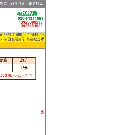
留言
订单查询
邮购须知
的外邮
泰国邮品
台湾邮品欣
卡
各国邮票目录
奥运纪念币
数量
总价
45元
总价格: 45 元
人民币
请你将你购 买
或打电话等各类