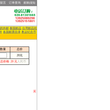
留言
订单查询
邮购须知
的外邮
泰国邮品
台湾邮品欣
卡
各国邮票目录
奥运纪念币
数量
总价
20元
总价格: 20 元
人民币
请你将你购 买
或打电话等各类