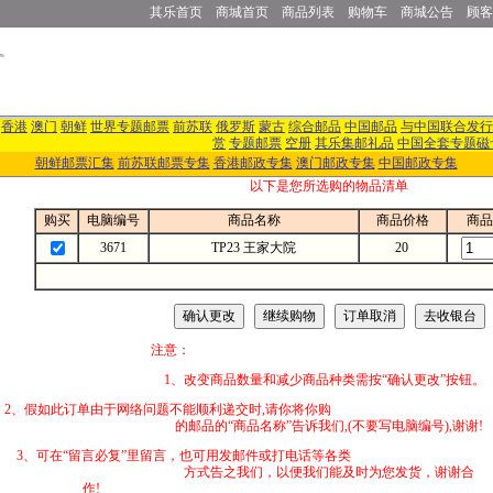
其乐首页
商城首页
商品列表
购物车
商城公告
顾客
香港
澳门
朝鲜
世界专题邮票
前苏联
俄罗斯
蒙古
综合邮品
中国邮品
与中国联合发行
赏
专题邮票
空册
其乐集邮礼品
中国全套专题磁
朝鲜邮票汇集
前苏联邮票专集
香港邮政专集
澳门邮政专集
中国邮政专集
以下是您所选购的物品清单
购买
电脑编号
商品名称
商品价格
商品
3671
TP23 王家大院
20
注意：
1、改变商品数量和减少商品种类需按“确认更改”按钮。
2、假如此订单由于网络问题不能顺利递交时,
的邮品的“商品名称”告诉我们,(不要写电脑编号),谢谢!
3、可在“留言必复”里留言，也可用发邮件
方式告之我们，以便我们能及时为您发货，谢谢合
作!