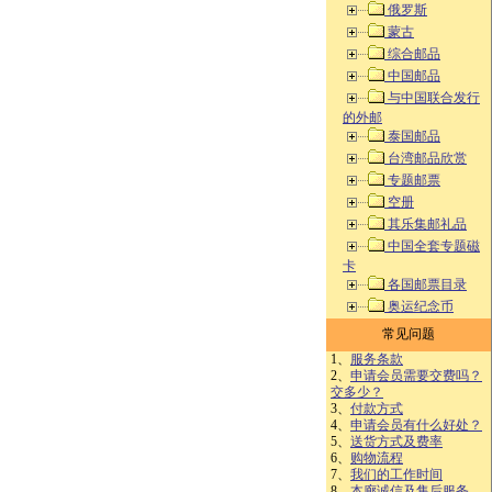
俄罗斯
蒙古
综合邮品
中国邮品
与中国联合发行
的外邮
泰国邮品
台湾邮品欣赏
专题邮票
空册
其乐集邮礼品
中国全套专题磁
卡
各国邮票目录
奥运纪念币
常见问题
1、
服务条款
2、
申请会员需要交费吗？
交多少？
3、
付款方式
4、
申请会员有什么好处？
5、
送货方式及费率
6、
购物流程
7、
我们的工作时间
8、
本廊诚信及售后服务