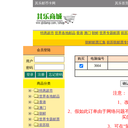
其乐邮币卡网
其乐首
特惠超市
世界各地邮品
香港
澳门
朝鲜
世界专题邮票
前苏
朝鲜邮票汇集
前苏联邮票专
会员登陆
购买
电脑编号
用户
:
3664
密码
:
商品分类
特惠超市
注意：
世界各地邮品
1、改变商品数量
香港
澳门
2、假如此订单由
朝鲜
买的邮品的“商
世界专题邮票
前苏联
3、可在“