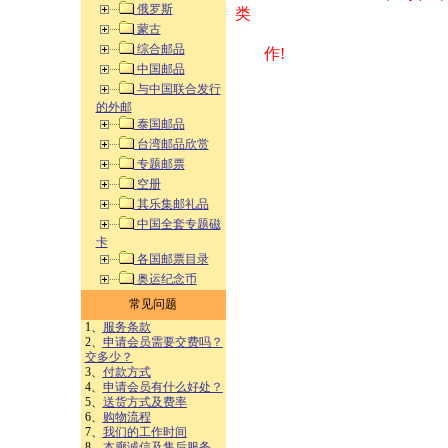
俄罗斯
类 方式告之
蒙古
综合邮品
作!
中国邮品
与中国联合发行
的外邮
泰国邮品
台湾邮品欣赏
专题邮票
空册
其乐集邮礼品
中国全套专题磁
卡
各国邮票目录
奥运纪念币
常见问题
1、
服务条款
2、
申请会员需要交费吗？
交多少？
3、
付款方式
4、
申请会员有什么好处？
5、
送货方式及费率
6、
购物流程
7、
我们的工作时间
8、
本廊诚信及售后服务