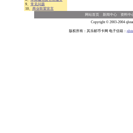
9、
常见问题
10、
商业联盟宣言
网站首页
新闻中心
资料中
Copyright © 2003-2004 qlsta
版权所有：其乐邮币卡网 电子信箱：
qls