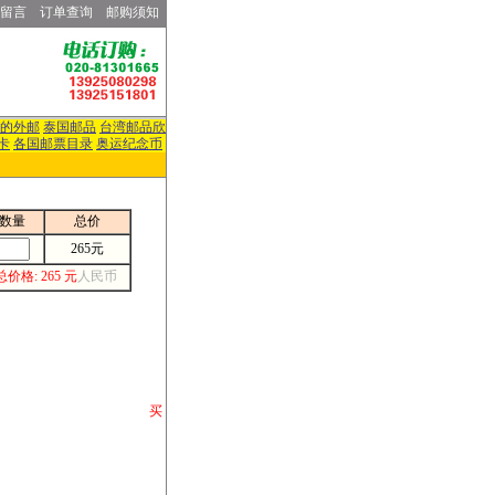
留言
订单查询
邮购须知
的外邮
泰国邮品
台湾邮品欣
卡
各国邮票目录
奥运纪念币
数量
总价
265元
总价格: 265 元
人民币
请你将你购 买
或打电话等各类