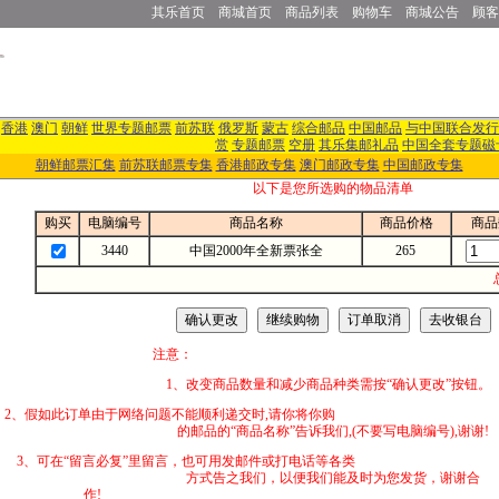
其乐首页
商城首页
商品列表
购物车
商城公告
顾客
香港
澳门
朝鲜
世界专题邮票
前苏联
俄罗斯
蒙古
综合邮品
中国邮品
与中国联合发行
赏
专题邮票
空册
其乐集邮礼品
中国全套专题磁
朝鲜邮票汇集
前苏联邮票专集
香港邮政专集
澳门邮政专集
中国邮政专集
以下是您所选购的物品清单
购买
电脑编号
商品名称
商品价格
商品
3440
中国2000年全新票张全
265
注意：
1、改变商品数量和减少商品种类需按“确认更改”按钮。
2、假如此订单由于网络问题不能顺利递交时,
的邮品的“商品名称”告诉我们,(不要写电脑编号),谢谢!
3、可在“留言必复”里留言，也可用发邮件
方式告之我们，以便我们能及时为您发货，谢谢合
作!