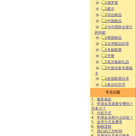
俄罗斯
蒙古
综合邮品
中国邮品
与中国联合发行
的外邮
泰国邮品
台湾邮品欣赏
专题邮票
空册
其乐集邮礼品
中国全套专题磁
卡
各国邮票目录
奥运纪念币
常见问题
1、
服务条款
2、
申请会员需要交费吗？
交多少？
3、
付款方式
4、
申请会员有什么好处？
5、
送货方式及费率
6、
购物流程
7、
我们的工作时间
8、
本廊诚信及售后服务