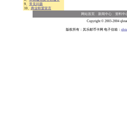
9、
常见问题
10、
商业联盟宣言
网站首页
新闻中心
资料中
Copyright © 2003-2004 qlsta
版权所有：其乐邮币卡网 电子信箱：
qls