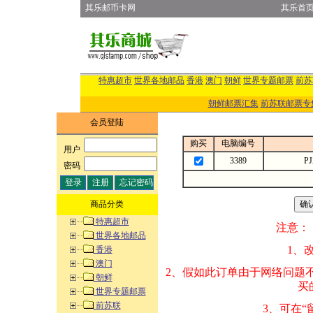
其乐邮币卡网
其乐首
特惠超市
世界各地邮品
香港
澳门
朝鲜
世界专题邮票
前苏
朝鲜邮票汇集
前苏联邮票专
会员登陆
购买
电脑编号
用户
:
3389
P
密码
:
商品分类
特惠超市
注意：
世界各地邮品
1、改变商品数量
香港
澳门
2、假如此订单由
朝鲜
买的邮品的“商
世界专题邮票
前苏联
3、可在“