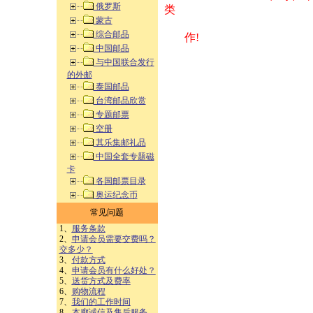
俄罗斯
类 方式告之
蒙古
综合邮品
作!
中国邮品
与中国联合发行
的外邮
泰国邮品
台湾邮品欣赏
专题邮票
空册
其乐集邮礼品
中国全套专题磁
卡
各国邮票目录
奥运纪念币
常见问题
1、
服务条款
2、
申请会员需要交费吗？
交多少？
3、
付款方式
4、
申请会员有什么好处？
5、
送货方式及费率
6、
购物流程
7、
我们的工作时间
8、
本廊诚信及售后服务