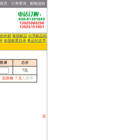
留言
订单查询
邮购须知
的外邮
泰国邮品
台湾邮品欣
卡
各国邮票目录
奥运纪念币
数量
总价
7元
总价格: 7 元
人民币
请你将你购 买
或打电话等各类