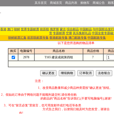
其乐首页
商城首页
商品列表
购物车
商城公告
顾客
香港
澳门
朝鲜
世界专题邮票
前苏联
俄罗斯
蒙古
综合邮品
中国邮品
与中国联合发行
赏
专题邮票
空册
其乐集邮礼品
中国全套专题磁
朝鲜邮票汇集
前苏联邮票专集
香港邮政专集
澳门邮政专集
中国邮政专集
以下是您所选购的物品清单
购买
电脑编号
商品名称
商品价格
商品
2978
T165 建设成就第四组
7
注意：
1、改变商品数量和减少商品种类需按“确认更改”按钮。
2、假如此订单由于网络问题不能顺利递交时,
的邮品的“商品名称”告诉我们,(不要写电脑编号),谢谢!
3、可在“留言必复”里留言，也可用发邮件
方式告之我们，以便我们能及时为您发货，谢谢合
作!