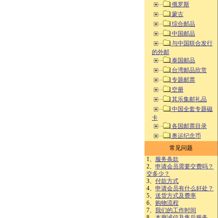
俄罗斯
蒙古
综合邮品
中国邮品
与中国联合发行
的外邮
泰国邮品
台湾邮品欣赏
专题邮票
空册
其乐集邮礼品
中国全套专题磁
卡
各国邮票目录
奥运纪念币
常见问题
1、
服务条款
2、
申请会员需要交费吗？
交多少？
3、
付款方式
4、
申请会员有什么好处？
5、
送货方式及费率
6、
购物流程
7、
我们的工作时间
8、
本廊诚信及售后服务