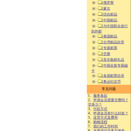
俄罗斯
蒙古
综合邮品
中国邮品
与中国联合发行
的外邮
泰国邮品
台湾邮品欣赏
专题邮票
空册
其乐集邮礼品
中国全套专题磁
卡
各国邮票目录
奥运纪念币
常见问题
1、
服务条款
2、
申请会员需要交费吗？
交多少？
3、
付款方式
4、
申请会员有什么好处？
5、
送货方式及费率
6、
购物流程
7、
我们的工作时间
8、
本廊诚信及售后服务