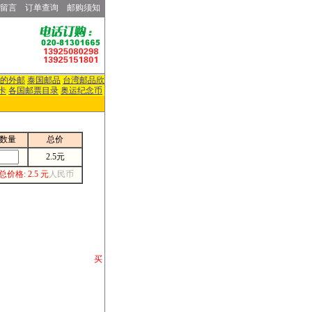
留言
订单查询
邮购须知
的外邮
泰国邮品
台湾邮品欣
卡
各国邮票目录
奥运纪念币
数量
总价
2.5元
总价格: 2.5 元
人民币
请你将你购 买
或打电话等各类