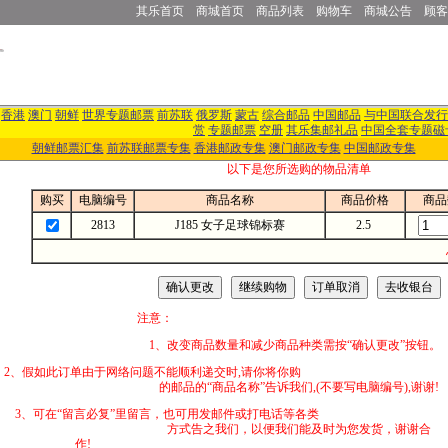
其乐首页
商城首页
商品列表
购物车
商城公告
顾客
香港
澳门
朝鲜
世界专题邮票
前苏联
俄罗斯
蒙古
综合邮品
中国邮品
与中国联合发行
赏
专题邮票
空册
其乐集邮礼品
中国全套专题磁
朝鲜邮票汇集
前苏联邮票专集
香港邮政专集
澳门邮政专集
中国邮政专集
以下是您所选购的物品清单
购买
电脑编号
商品名称
商品价格
商品
2813
J185 女子足球锦标赛
2.5
注意：
1、改变商品数量和减少商品种类需按“确认更改”按钮。
2、假如此订单由于网络问题不能顺利递交时,
的邮品的“商品名称”告诉我们,(不要写电脑编号),谢谢!
3、可在“留言必复”里留言，也可用发邮件
方式告之我们，以便我们能及时为您发货，谢谢合
作!