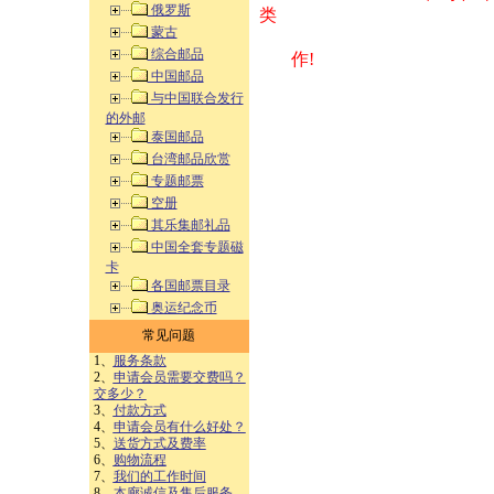
俄罗斯
类 方式告之
蒙古
综合邮品
作!
中国邮品
与中国联合发行
的外邮
泰国邮品
台湾邮品欣赏
专题邮票
空册
其乐集邮礼品
中国全套专题磁
卡
各国邮票目录
奥运纪念币
常见问题
1、
服务条款
2、
申请会员需要交费吗？
交多少？
3、
付款方式
4、
申请会员有什么好处？
5、
送货方式及费率
6、
购物流程
7、
我们的工作时间
8、
本廊诚信及售后服务