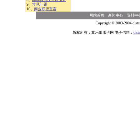
9、
常见问题
10、
商业联盟宣言
网站首页
新闻中心
资料中
Copyright © 2003-2004 qlsta
版权所有：其乐邮币卡网 电子信箱：
qls