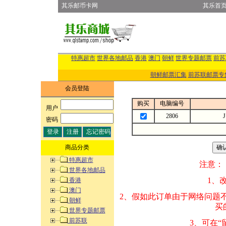
其乐邮币卡网
其乐首
特惠超市
世界各地邮品
香港
澳门
朝鲜
世界专题邮票
前苏
朝鲜邮票汇集
前苏联邮票专
会员登陆
购买
电脑编号
用户
:
2806
密码
:
商品分类
特惠超市
注意：
世界各地邮品
1、改变商品数量
香港
澳门
2、假如此订单由
朝鲜
买的邮品的“商
世界专题邮票
前苏联
3、可在“