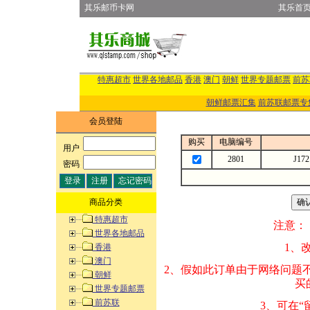
其乐邮币卡网
其乐首
特惠超市
世界各地邮品
香港
澳门
朝鲜
世界专题邮票
前苏
朝鲜邮票汇集
前苏联邮票专
会员登陆
购买
电脑编号
用户
:
2801
J1
密码
:
商品分类
特惠超市
注意：
世界各地邮品
1、改变商品数量
香港
澳门
2、假如此订单由
朝鲜
买的邮品的“商
世界专题邮票
前苏联
3、可在“