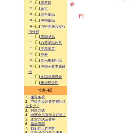
俄罗斯
类 方式告之
蒙古
综合邮品
作!
中国邮品
与中国联合发行
的外邮
泰国邮品
台湾邮品欣赏
专题邮票
空册
其乐集邮礼品
中国全套专题磁
卡
各国邮票目录
奥运纪念币
常见问题
1、
服务条款
2、
申请会员需要交费吗？
交多少？
3、
付款方式
4、
申请会员有什么好处？
5、
送货方式及费率
6、
购物流程
7、
我们的工作时间
8、
本廊诚信及售后服务