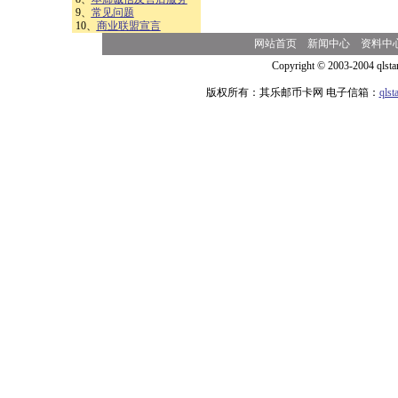
9、
常见问题
10、
商业联盟宣言
网站首页
新闻中心
资料中
Copyright © 2003-2004 qlsta
版权所有：其乐邮币卡网 电子信箱：
qls