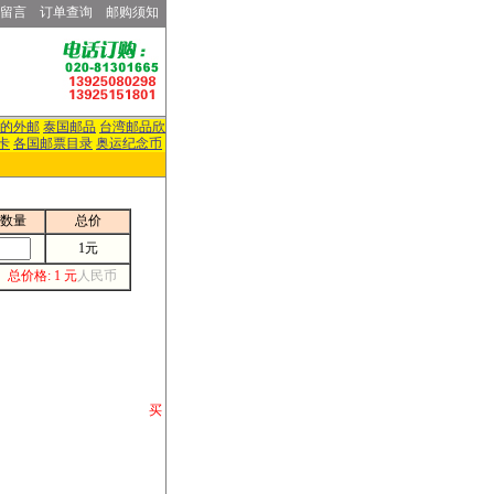
留言
订单查询
邮购须知
的外邮
泰国邮品
台湾邮品欣
卡
各国邮票目录
奥运纪念币
数量
总价
1元
总价格: 1 元
人民币
请你将你购 买
或打电话等各类