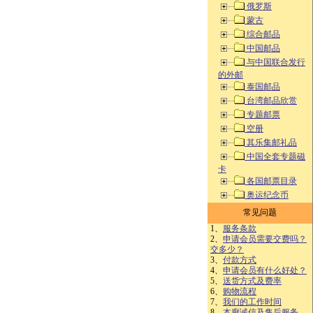
俄罗斯
蒙古
综合邮品
中国邮品
与中国联合发行
的外邮
泰国邮品
台湾邮品欣赏
专题邮票
空册
其乐集邮礼品
中国全套专题磁
卡
各国邮票目录
奥运纪念币
常见问题
1、
服务条款
2、
申请会员需要交费吗？
交多少？
3、
付款方式
4、
申请会员有什么好处？
5、
送货方式及费率
6、
购物流程
7、
我们的工作时间
8、
本廊诚信及售后服务