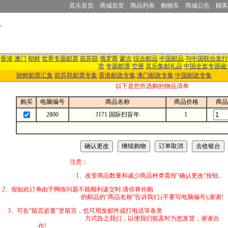
其乐首页
商城首页
商品列表
购物车
商城公告
顾客
香港
澳门
朝鲜
世界专题邮票
前苏联
俄罗斯
蒙古
综合邮品
中国邮品
与中国联合发行
赏
专题邮票
空册
其乐集邮礼品
中国全套专题磁
朝鲜邮票汇集
前苏联邮票专集
香港邮政专集
澳门邮政专集
中国邮政专集
以下是您所选购的物品清单
购买
电脑编号
商品名称
商品价格
商品
2800
J171 国际扫盲年
1
注意：
1、改变商品数量和减少商品种类需按“确认更改”按钮。
2、假如此订单由于网络问题不能顺利递交时,
的邮品的“商品名称”告诉我们,(不要写电脑编号),谢谢!
3、可在“留言必复”里留言，也可用发邮件
方式告之我们，以便我们能及时为您发货，谢谢合
作!