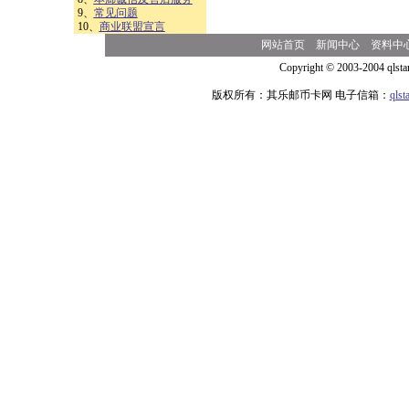
9、
常见问题
10、
商业联盟宣言
网站首页
新闻中心
资料中
Copyright © 2003-2004 qlsta
版权所有：其乐邮币卡网 电子信箱：
qls