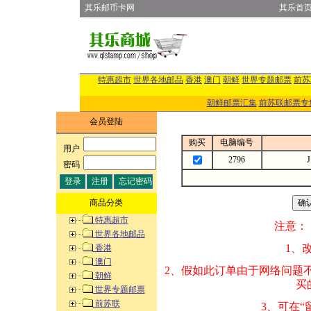
其乐邮币卡网
其乐首
特惠超市
世界各地邮品
香港
澳门
朝鲜
世界专题邮票
前苏
朝鲜邮票汇集
前苏联邮票专
会员登陆
购买
电脑编号
用户
:
2796
密码
:
商品分类
特惠超市
注意：
世界各地邮品
1、改变商品数量
香港
澳门
2、假如此订单由
朝鲜
买的邮品的“商
世界专题邮票
前苏联
3、可在“