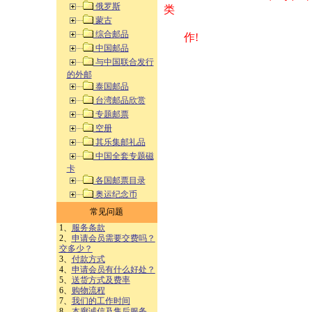
俄罗斯
类 方式告之
蒙古
综合邮品
作!
中国邮品
与中国联合发行
的外邮
泰国邮品
台湾邮品欣赏
专题邮票
空册
其乐集邮礼品
中国全套专题磁
卡
各国邮票目录
奥运纪念币
常见问题
1、
服务条款
2、
申请会员需要交费吗？
交多少？
3、
付款方式
4、
申请会员有什么好处？
5、
送货方式及费率
6、
购物流程
7、
我们的工作时间
8、
本廊诚信及售后服务