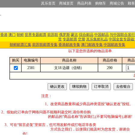
其乐首页
商城首页
商品列表
购物车
商城公告
顾客
香港
澳门
朝鲜
世界专题邮票
前苏联
俄罗斯
蒙古
综合邮品
中国邮品
与中国联合发行
赏
专题邮票
空册
其乐集邮礼品
中国全套专题磁
朝鲜邮票汇集
前苏联邮票专集
香港邮政专集
澳门邮政专集
中国邮政专集
以下是您所选购的物品清单
购买
电脑编号
商品名称
商品价格
商品
2581
文18 边疆（信销）
290
注意：
1、改变商品数量和减少商品种类需按“确认更改”按钮。
2、假如此订单由于网络问题不能顺利递交时,
的邮品的“商品名称”告诉我们,(不要写电脑编号),谢谢!
3、可在“留言必复”里留言，也可用发邮件
方式告之我们，以便我们能及时为您发货，谢谢合
作!