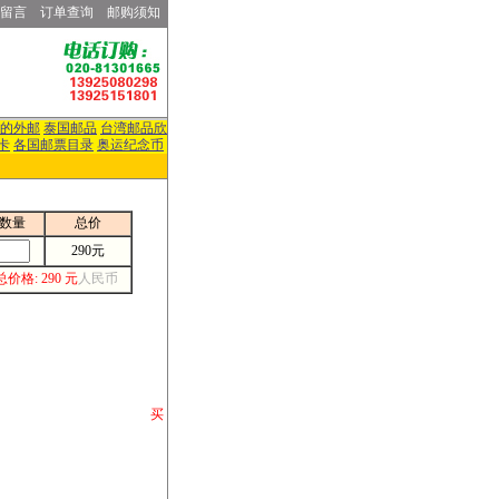
留言
订单查询
邮购须知
的外邮
泰国邮品
台湾邮品欣
卡
各国邮票目录
奥运纪念币
数量
总价
290元
总价格: 290 元
人民币
请你将你购 买
或打电话等各类