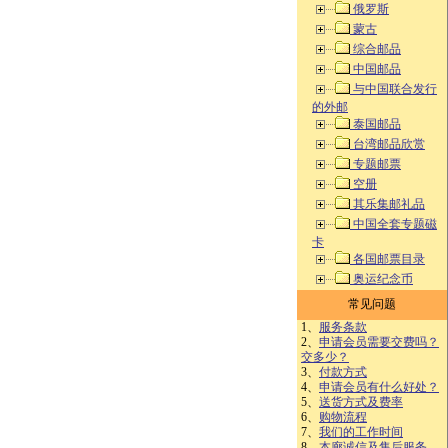
俄罗斯
蒙古
综合邮品
中国邮品
与中国联合发行
的外邮
泰国邮品
台湾邮品欣赏
专题邮票
空册
其乐集邮礼品
中国全套专题磁
卡
各国邮票目录
奥运纪念币
常见问题
1、
服务条款
2、
申请会员需要交费吗？
交多少？
3、
付款方式
4、
申请会员有什么好处？
5、
送货方式及费率
6、
购物流程
7、
我们的工作时间
8、
本廊诚信及售后服务