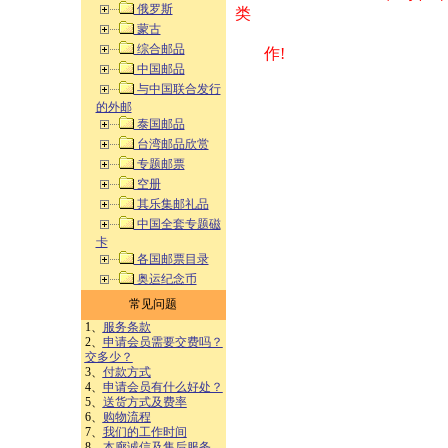
俄罗斯
类 方式告之
蒙古
综合邮品
作!
中国邮品
与中国联合发行
的外邮
泰国邮品
台湾邮品欣赏
专题邮票
空册
其乐集邮礼品
中国全套专题磁
卡
各国邮票目录
奥运纪念币
常见问题
1、
服务条款
2、
申请会员需要交费吗？
交多少？
3、
付款方式
4、
申请会员有什么好处？
5、
送货方式及费率
6、
购物流程
7、
我们的工作时间
8、
本廊诚信及售后服务