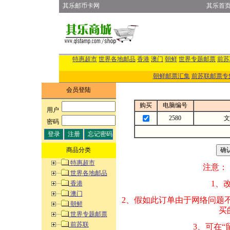
其乐邮币卡网
其乐首
特惠超市
世界各地邮品
香港
澳门
朝鲜
世界专题邮票
前苏
朝鲜邮票汇集
前苏联邮票专
会员登陆
购买
电脑编号
用户
:
2580
文
密码
:
商品分类
特惠超市
注意：
世界各地邮品
1、改变商品数量
香港
澳门
2、假如此订单由
朝鲜
买的邮品的“商
世界专题邮票
前苏联
3、可在“