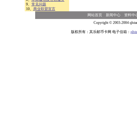
9、
常见问题
10、
商业联盟宣言
网站首页
新闻中心
资料中
Copyright © 2003-2004 qlsta
版权所有：其乐邮币卡网 电子信箱：
qls