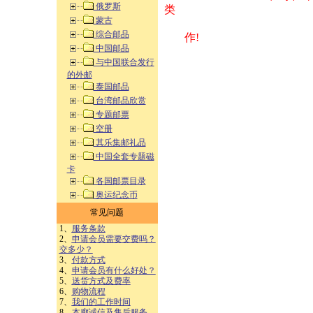
俄罗斯
类 方式告之
蒙古
综合邮品
作!
中国邮品
与中国联合发行
的外邮
泰国邮品
台湾邮品欣赏
专题邮票
空册
其乐集邮礼品
中国全套专题磁
卡
各国邮票目录
奥运纪念币
常见问题
1、
服务条款
2、
申请会员需要交费吗？
交多少？
3、
付款方式
4、
申请会员有什么好处？
5、
送货方式及费率
6、
购物流程
7、
我们的工作时间
8、
本廊诚信及售后服务