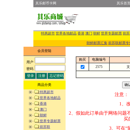
其乐邮币卡网
其乐首
特惠超市
世界各地邮品
香港
澳门
朝鲜
世界专题邮票
前苏
朝鲜邮票汇集
前苏联邮票专
会员登陆
购买
电脑编号
用户
:
2575
文
密码
:
商品分类
特惠超市
注意：
世界各地邮品
1、改变商品数量
香港
澳门
2、假如此订单由
朝鲜
买的邮品的“商
世界专题邮票
前苏联
3、可在“