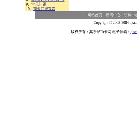
9、
常见问题
10、
商业联盟宣言
网站首页
新闻中心
资料中
Copyright © 2003-2004 qlsta
版权所有：其乐邮币卡网 电子信箱：
qls