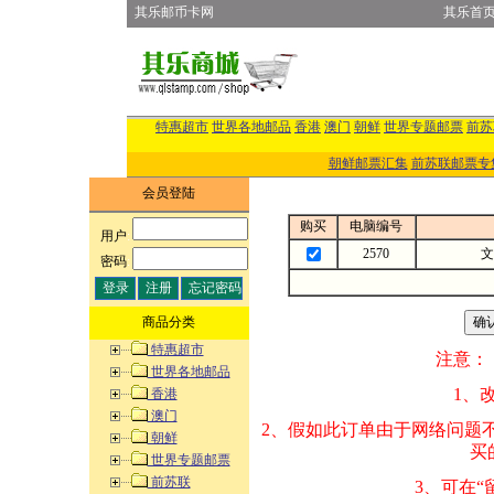
其乐邮币卡网
其乐首
特惠超市
世界各地邮品
香港
澳门
朝鲜
世界专题邮票
前苏
朝鲜邮票汇集
前苏联邮票专
会员登陆
购买
电脑编号
用户
:
2570
文
密码
:
商品分类
特惠超市
注意：
世界各地邮品
1、改变商品数量
香港
澳门
2、假如此订单由
朝鲜
买的邮品的“商
世界专题邮票
前苏联
3、可在“