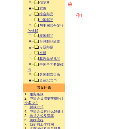
俄罗斯
类 方式告之
蒙古
综合邮品
作!
中国邮品
与中国联合发行
的外邮
泰国邮品
台湾邮品欣赏
专题邮票
空册
其乐集邮礼品
中国全套专题磁
卡
各国邮票目录
奥运纪念币
常见问题
1、
服务条款
2、
申请会员需要交费吗？
交多少？
3、
付款方式
4、
申请会员有什么好处？
5、
送货方式及费率
6、
购物流程
7、
我们的工作时间
8、
本廊诚信及售后服务