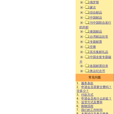
俄罗斯
蒙古
综合邮品
中国邮品
与中国联合发行
的外邮
泰国邮品
台湾邮品欣赏
专题邮票
空册
其乐集邮礼品
中国全套专题磁
卡
各国邮票目录
奥运纪念币
常见问题
1、
服务条款
2、
申请会员需要交费吗？
交多少？
3、
付款方式
4、
申请会员有什么好处？
5、
送货方式及费率
6、
购物流程
7、
我们的工作时间
8、
本廊诚信及售后服务