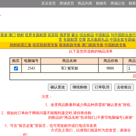
其乐首页
商城首页
商品列表
购物车
商城公告
顾客
香港
澳门
朝鲜
世界专题邮票
前苏联
俄罗斯
蒙古
综合邮品
中国邮品
与中国联合发行
赏
专题邮票
空册
其乐集邮礼品
中国全套专题磁
朝鲜邮票汇集
前苏联邮票专集
香港邮政专集
澳门邮政专集
中国邮政专集
以下是您所选购的物品清单
购买
电脑编号
商品名称
商品价格
商品
2543
军2 紫军邮
9800
总
注意：
1、改变商品数量和减少商品种类需按“确认更改”按钮。
2、假如此订单由于网络问题不能顺利递交时,
的邮品的“商品名称”告诉我们,(不要写电脑编号),谢谢!
3、可在“留言必复”里留言，也可用发邮件
方式告之我们，以便我们能及时为您发货，谢谢合
作!