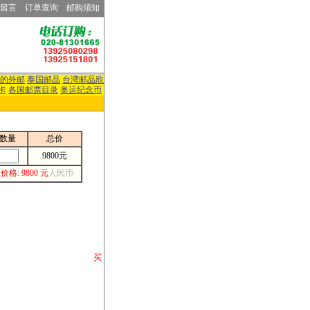
留言
订单查询
邮购须知
的外邮
泰国邮品
台湾邮品欣
卡
各国邮票目录
奥运纪念币
数量
总价
9800元
价格: 9800 元
人民币
请你将你购 买
或打电话等各类