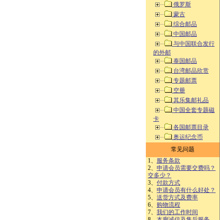
俄罗斯
蒙古
综合邮品
中国邮品
与中国联合发行
的外邮
泰国邮品
台湾邮品欣赏
专题邮票
空册
其乐集邮礼品
中国全套专题磁
卡
各国邮票目录
奥运纪念币
常见问题
1、
服务条款
2、
申请会员需要交费吗？
交多少？
3、
付款方式
4、
申请会员有什么好处？
5、
送货方式及费率
6、
购物流程
7、
我们的工作时间
8、
本廊诚信及售后服务