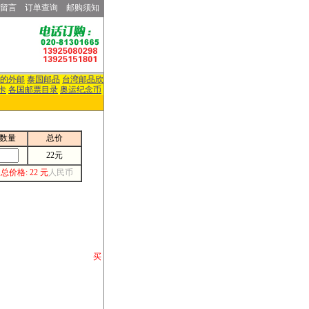
留言
订单查询
邮购须知
的外邮
泰国邮品
台湾邮品欣
卡
各国邮票目录
奥运纪念币
数量
总价
22元
总价格: 22 元
人民币
请你将你购 买
或打电话等各类