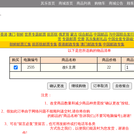
其乐首页
商城首页
商品列表
购物车
商城公告
顾客
香港
澳门
朝鲜
世界专题邮票
前苏联
俄罗斯
蒙古
综合邮品
中国邮品
与中国联合发行
赏
专题邮票
空册
其乐集邮礼品
中国全套专题磁
朝鲜邮票汇集
前苏联邮票专集
香港邮政专集
澳门邮政专集
中国邮政专集
以下是您所选购的物品清单
购买
电脑编号
商品名称
商品价格
商品
2535
改6 主席
22
注意：
1、改变商品数量和减少商品种类需按“确认更改”按钮。
2、假如此订单由于网络问题不能顺利递交时,
的邮品的“商品名称”告诉我们,(不要写电脑编号),谢谢!
3、可在“留言必复”里留言，也可用发邮件
方式告之我们，以便我们能及时为您发货，谢谢合
作!