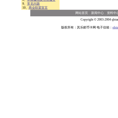
9、
常见问题
10、
商业联盟宣言
网站首页
新闻中心
资料中
Copyright © 2003-2004 qlsta
版权所有：其乐邮币卡网 电子信箱：
qls