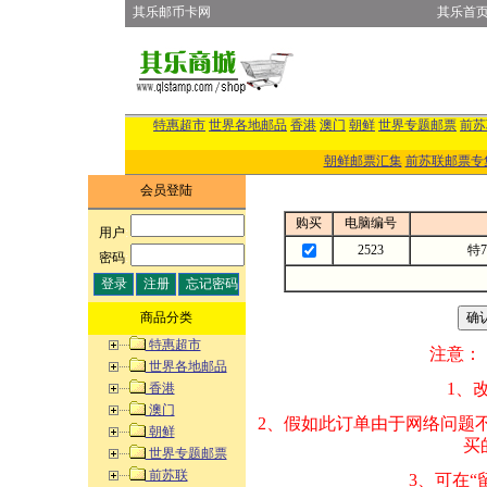
其乐邮币卡网
其乐首
特惠超市
世界各地邮品
香港
澳门
朝鲜
世界专题邮票
前苏
朝鲜邮票汇集
前苏联邮票专
会员登陆
购买
电脑编号
用户
:
2523
特
密码
:
商品分类
特惠超市
注意：
世界各地邮品
1、改变商品数量
香港
澳门
2、假如此订单由
朝鲜
买的邮品的“商
世界专题邮票
前苏联
3、可在“