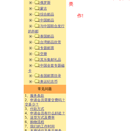
俄罗斯
类 方式告之
蒙古
综合邮品
作!
中国邮品
与中国联合发行
的外邮
泰国邮品
台湾邮品欣赏
专题邮票
空册
其乐集邮礼品
中国全套专题磁
卡
各国邮票目录
奥运纪念币
常见问题
1、
服务条款
2、
申请会员需要交费吗？
交多少？
3、
付款方式
4、
申请会员有什么好处？
5、
送货方式及费率
6、
购物流程
7、
我们的工作时间
8、
本廊诚信及售后服务