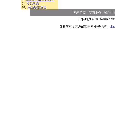
9、
常见问题
10、
商业联盟宣言
网站首页
新闻中心
资料中
Copyright © 2003-2004 qlsta
版权所有：其乐邮币卡网 电子信箱：
qls