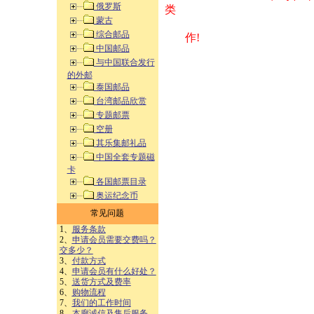
俄罗斯
类 方式告之
蒙古
综合邮品
作!
中国邮品
与中国联合发行
的外邮
泰国邮品
台湾邮品欣赏
专题邮票
空册
其乐集邮礼品
中国全套专题磁
卡
各国邮票目录
奥运纪念币
常见问题
1、
服务条款
2、
申请会员需要交费吗？
交多少？
3、
付款方式
4、
申请会员有什么好处？
5、
送货方式及费率
6、
购物流程
7、
我们的工作时间
8、
本廊诚信及售后服务