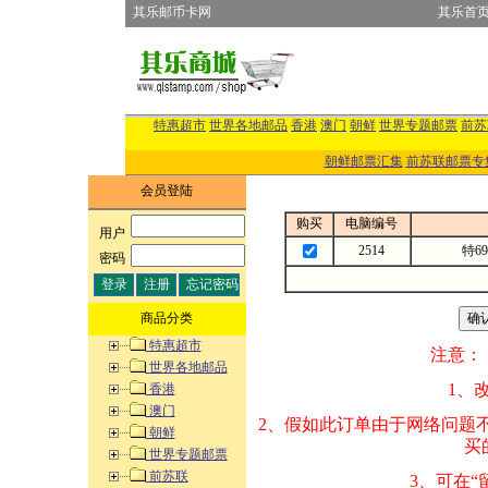
其乐邮币卡网
其乐首
特惠超市
世界各地邮品
香港
澳门
朝鲜
世界专题邮票
前苏
朝鲜邮票汇集
前苏联邮票专
会员登陆
购买
电脑编号
用户
:
2514
特6
密码
:
商品分类
特惠超市
注意：
世界各地邮品
1、改变商品数量
香港
澳门
2、假如此订单由
朝鲜
买的邮品的“商
世界专题邮票
前苏联
3、可在“