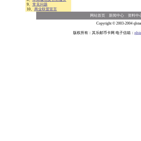
9、
常见问题
10、
商业联盟宣言
网站首页
新闻中心
资料中
Copyright © 2003-2004 qlsta
版权所有：其乐邮币卡网 电子信箱：
qls