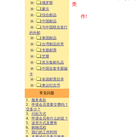
俄罗斯
类 方式告之
蒙古
综合邮品
作!
中国邮品
与中国联合发行
的外邮
泰国邮品
台湾邮品欣赏
专题邮票
空册
其乐集邮礼品
中国全套专题磁
卡
各国邮票目录
奥运纪念币
常见问题
1、
服务条款
2、
申请会员需要交费吗？
交多少？
3、
付款方式
4、
申请会员有什么好处？
5、
送货方式及费率
6、
购物流程
7、
我们的工作时间
8、
本廊诚信及售后服务