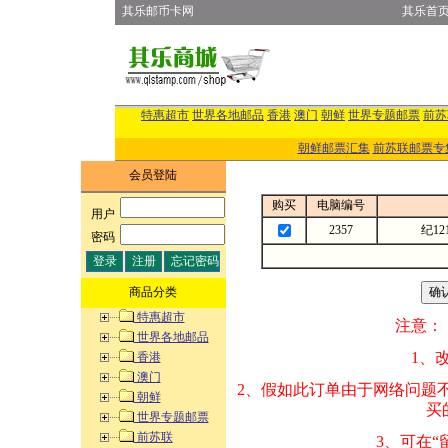
其乐邮币卡网
其乐首
特惠超市
世界各地邮品
香港
澳门
朝鲜
世界专题邮票
前苏
朝鲜邮票汇集
前苏联邮票专
会员登陆
购买
电脑编号
用户
:
2357
纪1
密码
:
商品分类
特惠超市
注意：
世界各地邮品
1、改变商品数量
香港
澳门
2、假如此订单由
朝鲜
买的邮品的“商
世界专题邮票
前苏联
3、可在“