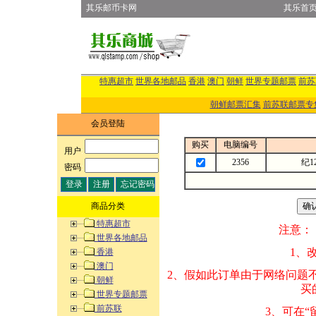
其乐邮币卡网
其乐首
特惠超市
世界各地邮品
香港
澳门
朝鲜
世界专题邮票
前苏
朝鲜邮票汇集
前苏联邮票专
会员登陆
购买
电脑编号
用户
:
2356
纪1
密码
:
商品分类
特惠超市
注意：
世界各地邮品
1、改变商品数量
香港
澳门
2、假如此订单由
朝鲜
买的邮品的“商
世界专题邮票
前苏联
3、可在“