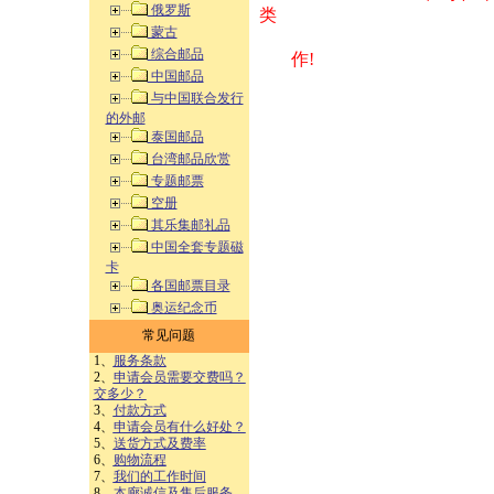
俄罗斯
类 方式告之
蒙古
综合邮品
作!
中国邮品
与中国联合发行
的外邮
泰国邮品
台湾邮品欣赏
专题邮票
空册
其乐集邮礼品
中国全套专题磁
卡
各国邮票目录
奥运纪念币
常见问题
1、
服务条款
2、
申请会员需要交费吗？
交多少？
3、
付款方式
4、
申请会员有什么好处？
5、
送货方式及费率
6、
购物流程
7、
我们的工作时间
8、
本廊诚信及售后服务