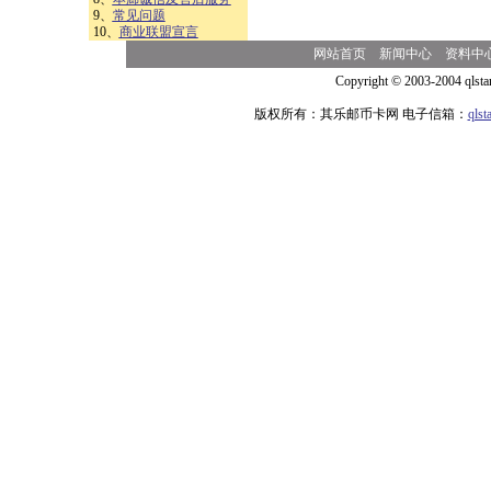
9、
常见问题
10、
商业联盟宣言
网站首页
新闻中心
资料中
Copyright © 2003-2004 qlsta
版权所有：其乐邮币卡网 电子信箱：
qls