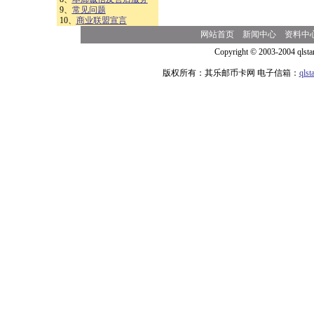
9、
常见问题
10、
商业联盟宣言
网站首页
新闻中心
资料中
Copyright © 2003-2004 qlsta
版权所有：其乐邮币卡网 电子信箱：
qls