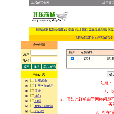
其乐邮币卡网
其乐首
特惠超市
世界各地邮品
香港
澳门
朝鲜
世界专题邮票
前苏
朝鲜邮票汇集
前苏联邮票专
会员登陆
购买
电脑编号
用户
:
2354
纪1
密码
:
商品分类
特惠超市
注意：
世界各地邮品
1、改变商品数量
香港
澳门
2、假如此订单由
朝鲜
买的邮品的“商
世界专题邮票
前苏联
3、可在“