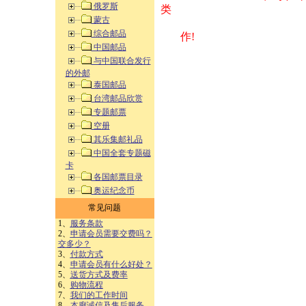
俄罗斯
类 方式告之
蒙古
综合邮品
作!
中国邮品
与中国联合发行
的外邮
泰国邮品
台湾邮品欣赏
专题邮票
空册
其乐集邮礼品
中国全套专题磁
卡
各国邮票目录
奥运纪念币
常见问题
1、
服务条款
2、
申请会员需要交费吗？
交多少？
3、
付款方式
4、
申请会员有什么好处？
5、
送货方式及费率
6、
购物流程
7、
我们的工作时间
8、
本廊诚信及售后服务