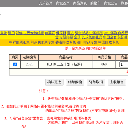
其乐首页
商城首页
商品列表
购物车
商城公告
顾客
香港
澳门
朝鲜
世界专题邮票
前苏联
俄罗斯
蒙古
综合邮品
中国邮品
与中国联合发行
赏
专题邮票
空册
其乐集邮礼品
中国全套专题磁
朝鲜邮票汇集
前苏联邮票专集
香港邮政专集
澳门邮政专集
中国邮政专集
以下是您所选购的物品清单
购买
电脑编号
商品名称
商品价格
商品
2351
纪118 三五计划（新票）
860
注意：
1、改变商品数量和减少商品种类需按“确认更改”按钮。
2、假如此订单由于网络问题不能顺利递交时,
的邮品的“商品名称”告诉我们,(不要写电脑编号),谢谢!
3、可在“留言必复”里留言，也可用发邮件
方式告之我们，以便我们能及时为您发货，谢谢合
作!