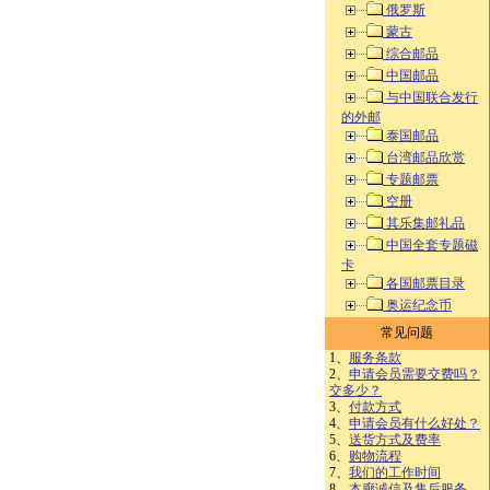
俄罗斯
蒙古
综合邮品
中国邮品
与中国联合发行
的外邮
泰国邮品
台湾邮品欣赏
专题邮票
空册
其乐集邮礼品
中国全套专题磁
卡
各国邮票目录
奥运纪念币
常见问题
1、
服务条款
2、
申请会员需要交费吗？
交多少？
3、
付款方式
4、
申请会员有什么好处？
5、
送货方式及费率
6、
购物流程
7、
我们的工作时间
8、
本廊诚信及售后服务