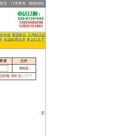
留言
订单查询
邮购须知
的外邮
泰国邮品
台湾邮品欣
卡
各国邮票目录
奥运纪念币
数量
总价
860元
总价格: 860 元
人民币
请你将你购 买
或打电话等各类