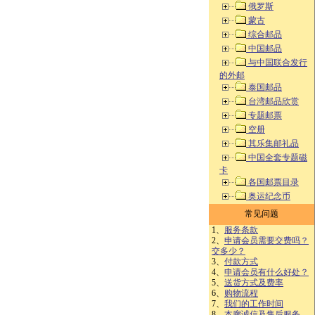
俄罗斯
蒙古
综合邮品
中国邮品
与中国联合发行
的外邮
泰国邮品
台湾邮品欣赏
专题邮票
空册
其乐集邮礼品
中国全套专题磁
卡
各国邮票目录
奥运纪念币
常见问题
1、
服务条款
2、
申请会员需要交费吗？
交多少？
3、
付款方式
4、
申请会员有什么好处？
5、
送货方式及费率
6、
购物流程
7、
我们的工作时间
8、
本廊诚信及售后服务