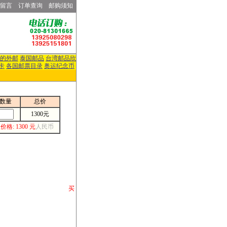
留言
订单查询
邮购须知
的外邮
泰国邮品
台湾邮品欣
卡
各国邮票目录
奥运纪念币
数量
总价
1300元
价格: 1300 元
人民币
请你将你购 买
或打电话等各类