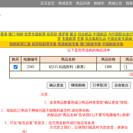
其乐首页
商城首页
商品列表
购物车
商城公告
顾客
香港
澳门
朝鲜
世界专题邮票
前苏联
俄罗斯
蒙古
综合邮品
中国邮品
与中国联合发行
赏
专题邮票
空册
其乐集邮礼品
中国全套专题磁
朝鲜邮票汇集
前苏联邮票专集
香港邮政专集
澳门邮政专集
中国邮政专集
以下是您所选购的物品清单
购买
电脑编号
商品名称
商品价格
商品
2345
纪115 抗战胜利（新票）
1300
总
注意：
1、改变商品数量和减少商品种类需按“确认更改”按钮。
2、假如此订单由于网络问题不能顺利递交时,
的邮品的“商品名称”告诉我们,(不要写电脑编号),谢谢!
3、可在“留言必复”里留言，也可用发邮件
方式告之我们，以便我们能及时为您发货，谢谢合
作!