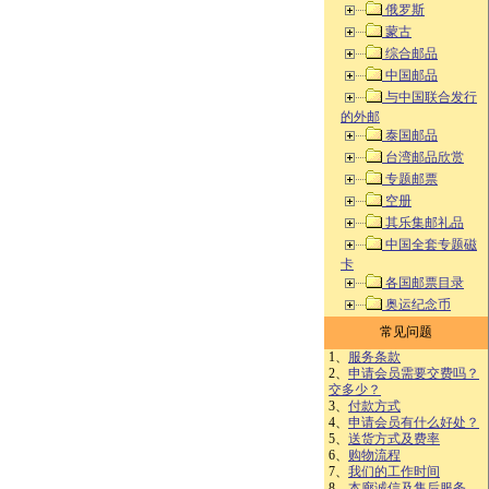
俄罗斯
蒙古
综合邮品
中国邮品
与中国联合发行
的外邮
泰国邮品
台湾邮品欣赏
专题邮票
空册
其乐集邮礼品
中国全套专题磁
卡
各国邮票目录
奥运纪念币
常见问题
1、
服务条款
2、
申请会员需要交费吗？
交多少？
3、
付款方式
4、
申请会员有什么好处？
5、
送货方式及费率
6、
购物流程
7、
我们的工作时间
8、
本廊诚信及售后服务