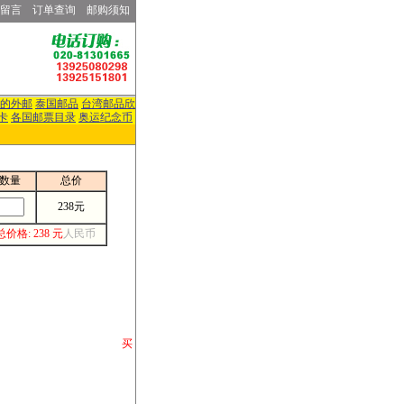
留言
订单查询
邮购须知
的外邮
泰国邮品
台湾邮品欣
卡
各国邮票目录
奥运纪念币
数量
总价
238元
总价格: 238 元
人民币
请你将你购 买
或打电话等各类