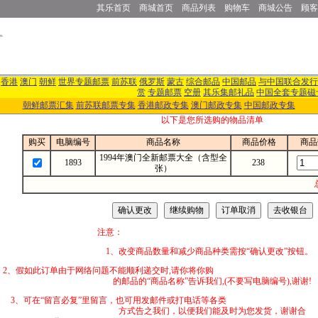
其乐首页
商城首页
商品列表
购物车
商城公告
顾客
香港
澳门
朝鲜
世界专题邮票
前苏联
俄罗斯
蒙古
综合邮品
中国邮品
与中国联合发行
赏
专题邮票
空册
其乐集邮礼品
中国全套专题磁
朝鲜邮票汇集
前苏联邮票专集
香港邮政专集
澳门邮政专集
中国邮政专集
以下是您所选购的物品清单
购买
电脑编号
商品名称
商品价格
商品
1994年澳门全新邮票大全（含型全
1893
238
张）
注意：
1、改变商品数量和减少商品种类需按“确认更改”按钮。
2、假如此订单由于网络问题不能顺利递交时,
的邮品的“商品名称”告诉我们,(不要写电脑编号),谢谢!
3、可在“留言必复”里留言，也可用发邮件
方式告之我们，以便我们能及时为您发货，谢谢合