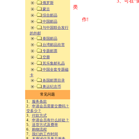
3、可在“
俄罗斯
类 方式告之
蒙古
综合邮品
作!
中国邮品
与中国联合发行
的外邮
泰国邮品
台湾邮品欣赏
专题邮票
空册
其乐集邮礼品
中国全套专题磁
卡
各国邮票目录
奥运纪念币
常见问题
1、
服务条款
2、
申请会员需要交费吗？
交多少？
3、
付款方式
4、
申请会员有什么好处？
5、
送货方式及费率
6、
购物流程
7、
我们的工作时间
8、
本廊诚信及售后服务