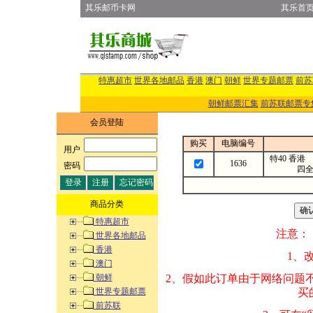
其乐邮币卡网
其乐首
特惠超市
世界各地邮品
香港
澳门
朝鲜
世界专题邮票
前苏
朝鲜邮票汇集
前苏联邮票专
会员登陆
购买
电脑编号
用户
:
特40 香港
1636
密码
:
四全
商品分类
特惠超市
注意：
世界各地邮品
香港
1、改变商品数量
澳门
朝鲜
2、假如此订单由
世界专题邮票
买的邮品的“商
前苏联