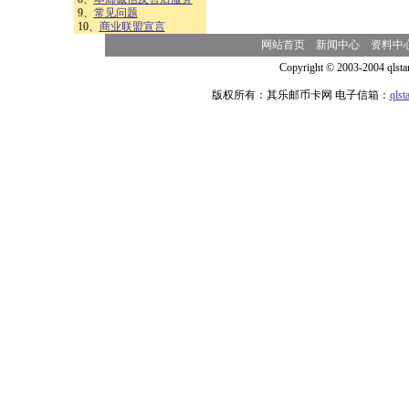
9、
常见问题
10、
商业联盟宣言
网站首页
新闻中心
资料中
Copyright © 2003-2004 qlsta
版权所有：其乐邮币卡网 电子信箱：
qls