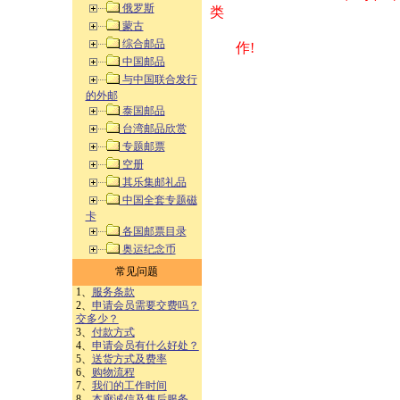
俄罗斯
类 方式告之
蒙古
综合邮品
作!
中国邮品
与中国联合发行
的外邮
泰国邮品
台湾邮品欣赏
专题邮票
空册
其乐集邮礼品
中国全套专题磁
卡
各国邮票目录
奥运纪念币
常见问题
1、
服务条款
2、
申请会员需要交费吗？
交多少？
3、
付款方式
4、
申请会员有什么好处？
5、
送货方式及费率
6、
购物流程
7、
我们的工作时间
8、
本廊诚信及售后服务