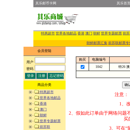
其乐邮币卡网
其乐首
特惠超市
世界各地邮品
香港
澳门
朝鲜
世界专题邮票
前苏
朝鲜邮票汇集
前苏联邮票专
会员登陆
购买
电脑编号
用户
:
1042
特26 
密码
:
商品分类
特惠超市
注意：
世界各地邮品
1、改变商品数量
香港
澳门
2、假如此订单由
朝鲜
买的邮品的“商
世界专题邮票
前苏联
3、可在“