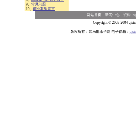
9、
常见问题
10、
商业联盟宣言
网站首页
新闻中心
资料中
Copyright © 2003-2004 qlsta
版权所有：其乐邮币卡网 电子信箱：
qls