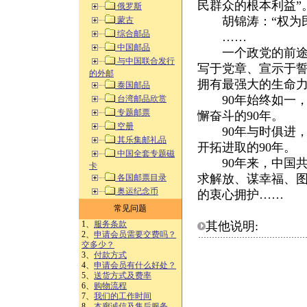
民群众的根本利益”
俄罗斯
胡锦涛：“权为民
蒙古
综合邮品
……
中国邮品
一个政党的前途命
与中国联合发行
写于党章、宣示于
的外邮
拥有最强大的生命
泰国邮品
90年始终如一，
台湾邮品欣赏
专题邮票
懈奋斗的90年。
空册
90年与时俱进，
其乐集邮礼品
开拓进取的90年。
中国全套专题磁
90年来，中国共
卡
求解放、谋幸福、
各国邮票目录
奥运纪念币
的衷心拥护……
常见问题
1、
服务条款
其他说明:
2、
申请会员需要交费吗？
交多少？
3、
付款方式
4、
申请会员有什么好处？
5、
送货方式及费率
6、
购物流程
7、
我们的工作时间
8、
本廊诚信及售后服务