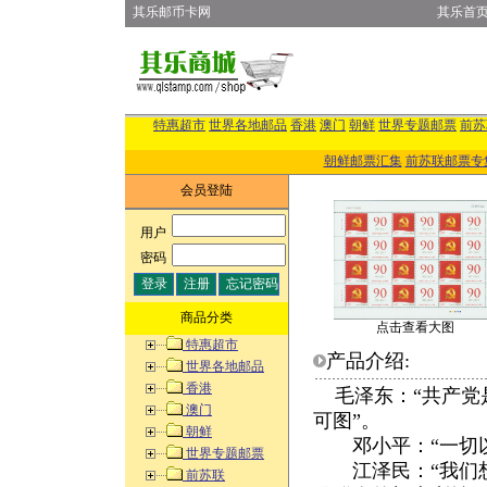
其乐邮币卡网
其乐首
特惠超市
世界各地邮品
香港
澳门
朝鲜
世界专题邮票
前苏
朝鲜邮票汇集
前苏联邮票专
会员登陆
用户
:
密码
:
商品分类
点击查看大图
特惠超市
产品介绍:
世界各地邮品
香港
毛泽东：“共产党
澳门
可图”。
朝鲜
邓小平：“一切以
世界专题邮票
江泽民：“我们想
前苏联