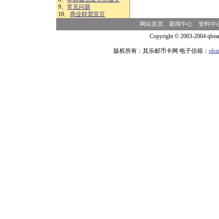
9、
常见问题
10、
商业联盟宣言
网站首页
新闻中心
资料中
Copyright © 2003-2004 qlsta
版权所有：其乐邮币卡网 电子信箱：
qls