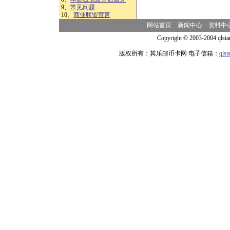
9、
常见问题
10、
商业联盟宣言
网站首页
新闻中心
资料中
Copyright © 2003-2004 qlsta
版权所有：其乐邮币卡网 电子信箱：
qls