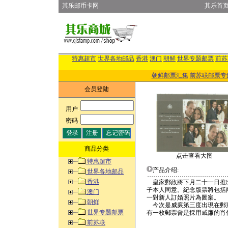
其乐邮币卡网
其乐首
特惠超市
世界各地邮品
香港
澳门
朝鲜
世界专题邮票
前苏
朝鲜邮票汇集
前苏联邮票专
会员登陆
用户
:
密码
:
商品分类
点击查看大图
特惠超市
产品介绍:
世界各地邮品
香港
皇家郵政將下月二十一日推出
子本人同意。紀念版票將包括
澳门
一對新人訂婚照片為圖案。
朝鲜
今次是威廉第三度出現在郵票
世界专题邮票
有一枚郵票曾是採用威廉的肖
前苏联