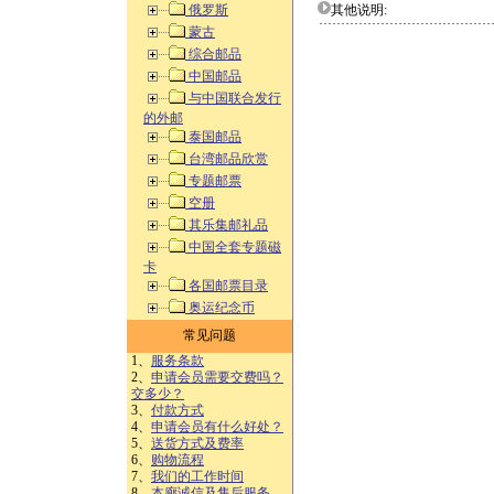
俄罗斯
其他说明:
蒙古
综合邮品
中国邮品
与中国联合发行
的外邮
泰国邮品
台湾邮品欣赏
专题邮票
空册
其乐集邮礼品
中国全套专题磁
卡
各国邮票目录
奥运纪念币
常见问题
1、
服务条款
2、
申请会员需要交费吗？
交多少？
3、
付款方式
4、
申请会员有什么好处？
5、
送货方式及费率
6、
购物流程
7、
我们的工作时间
8、
本廊诚信及售后服务