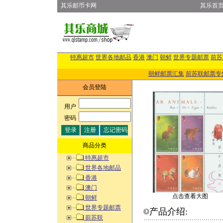
其乐邮币卡网
其乐首
特惠超市
世界各地邮品
香港
澳门
朝鲜
世界专题邮票
前苏
朝鲜邮票汇集
前苏联邮票专
会员登陆
用户
:
密码
:
商品分类
特惠超市
世界各地邮品
香港
澳门
点击查看大图
朝鲜
世界专题邮票
产品介绍:
前苏联