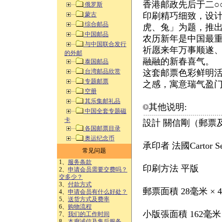
香港邮政先后于二○
俄罗斯
蒙古
印刷精巧细致，设
综合邮品
虎、兔」为题，推
中国邮品
农历新年是中国最
与中国联合发行
祈愿来年万事顺遂
的外邮
融融的新春喜气。
泰国邮品
台湾邮品欣赏
这套邮票色彩鲜明
专题邮票
之感，寓意瑞气盈
空册
其乐集邮礼品
其他说明:
中国全套专题磁
卡
設計 關信剛（郵票
各国邮票目录
奥运纪念币
承印者 法國Cartor Secu
常见问题
1、
服务条款
印刷方法 平版
2、
申请会员需要交费吗？
交多少？
3、
付款方式
郵票面積 28毫米 × 
4、
申请会员有什么好处？
5、
送货方式及费率
6、
购物流程
小版張面積 162毫米 
7、
我们的工作时间
8、
本廊诚信及售后服务