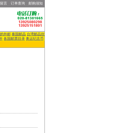
留言
订单查询
邮购须知
的外邮
泰国邮品
台湾邮品欣
卡
各国邮票目录
奥运纪念币