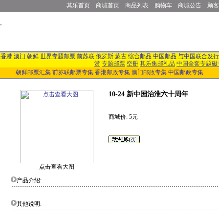
其乐首页
商城首页
商品列表
购物车
商城公告
顾客
香港
澳门
朝鲜
世界专题邮票
前苏联
俄罗斯
蒙古
综合邮品
中国邮品
与中国联合发行
赏
专题邮票
空册
其乐集邮礼品
中国全套专题磁
朝鲜邮票汇集
前苏联邮票专集
香港邮政专集
澳门邮政专集
中国邮政专集
10-24 新中国治淮六十周年
商城价: 5元
点击查看大图
产品介绍:
其他说明: