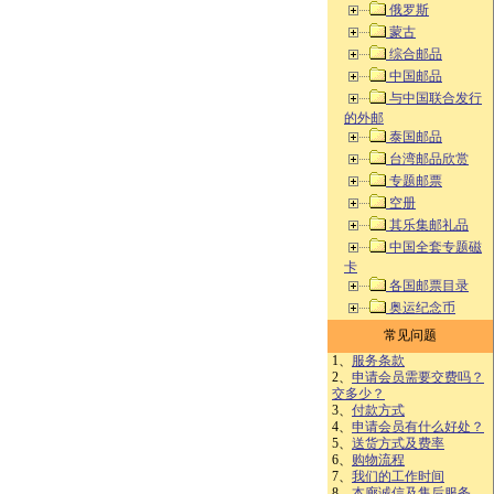
俄罗斯
蒙古
综合邮品
中国邮品
与中国联合发行
的外邮
泰国邮品
台湾邮品欣赏
专题邮票
空册
其乐集邮礼品
中国全套专题磁
卡
各国邮票目录
奥运纪念币
常见问题
1、
服务条款
2、
申请会员需要交费吗？
交多少？
3、
付款方式
4、
申请会员有什么好处？
5、
送货方式及费率
6、
购物流程
7、
我们的工作时间
8、
本廊诚信及售后服务