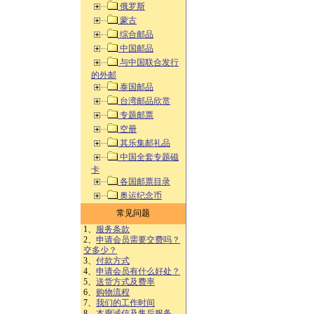
俄罗斯
蒙古
综合邮品
中国邮品
与中国联合发行
的外邮
泰国邮品
台湾邮品欣赏
专题邮票
空册
其乐集邮礼品
中国全套专题磁
卡
各国邮票目录
奥运纪念币
常见问题
1、
服务条款
2、
申请会员需要交费吗？
交多少？
3、
付款方式
4、
申请会员有什么好处？
5、
送货方式及费率
6、
购物流程
7、
我们的工作时间
8、
本廊诚信及售后服务