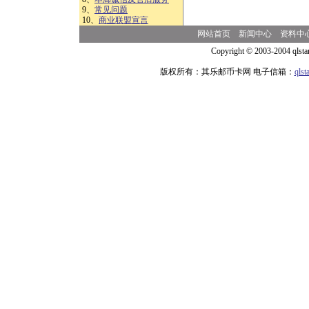
9、
常见问题
10、
商业联盟宣言
网站首页
新闻中心
资料中
Copyright © 2003-2004 qlsta
版权所有：其乐邮币卡网 电子信箱：
qls