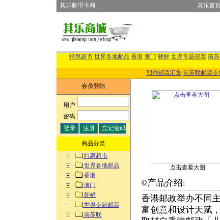
其乐邮币卡网
其乐首
特惠超市
世界各地邮品
香港
澳门
朝鲜
世界专题邮票
前苏
朝鲜邮票汇集
前苏联邮票专
会员登陆
用户
:
密码
:
商品分类
特惠超市
世界各地邮品
点击查看大图
香港
产品介绍:
澳门
朝鲜
香港邮政举办不同
世界专题邮票
富创意和设计天赋
前苏联