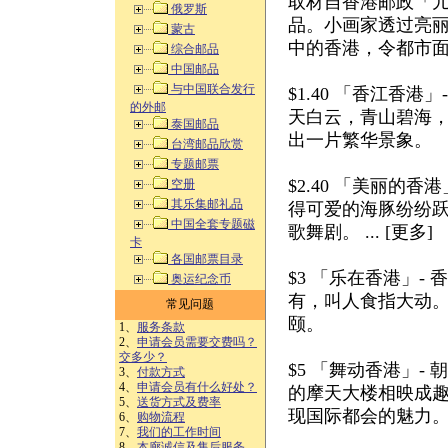
取材自香港邮政「儿
俄罗斯
品。小画家透过亮
蒙古
中的香港，令都市
综合邮品
中国邮品
与中国联合发行
$1.40 「香江香
的外邮
天白云，青山碧海
泰国邮品
出一片繁华景象。
台湾邮品欣赏
专题邮票
$2.40 「美丽的
空册
其乐集邮礼品
得可爱的海豚纷纷
中国全套专题磁
歌舞剧。 ... [更多]
卡
各国邮票目录
$3 「乐在香港」
奥运纪念币
有，叫人食指大动
常见问题
颐。
1、
服务条款
2、
申请会员需要交费吗？
交多少？
$5 「舞动香港」
3、
付款方式
4、
申请会员有什么好处？
的摩天大楼相映成
5、
送货方式及费率
现国际都会的魅力
6、
购物流程
7、
我们的工作时间
8、
本廊诚信及售后服务