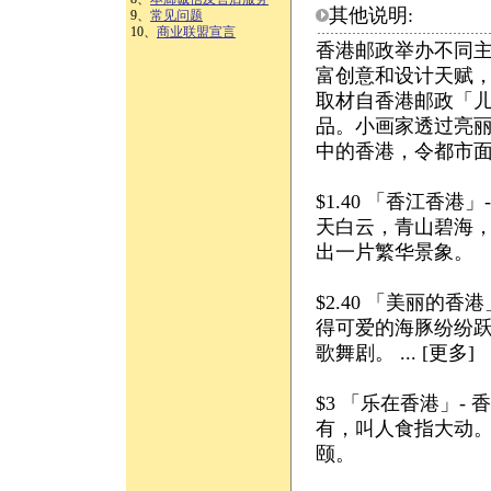
其他说明:
9、
常见问题
10、
商业联盟宣言
香港邮政举办不同
富创意和设计天赋
取材自香港邮政「儿
品。小画家透过亮
中的香港，令都市
$1.40 「香江香
天白云，青山碧海
出一片繁华景象。
$2.40 「美丽的
得可爱的海豚纷纷
歌舞剧。 ... [更多]
$3 「乐在香港」
有，叫人食指大动
颐。