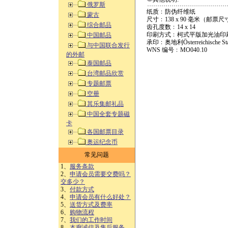
俄罗斯
纸质﹕防伪纤维纸
蒙古
尺寸﹕138 x 90 毫米（邮票尺寸
综合邮品
齿孔度数﹕14 x 14
印刷方式﹕柯式平版加光油印
中国邮品
承印﹕奥地利Österreichische Staa
与中国联合发行
WNS 编号﹕MO040.10
的外邮
泰国邮品
台湾邮品欣赏
专题邮票
空册
其乐集邮礼品
中国全套专题磁
卡
各国邮票目录
奥运纪念币
常见问题
1、
服务条款
2、
申请会员需要交费吗？
交多少？
3、
付款方式
4、
申请会员有什么好处？
5、
送货方式及费率
6、
购物流程
7、
我们的工作时间
8、
本廊诚信及售后服务