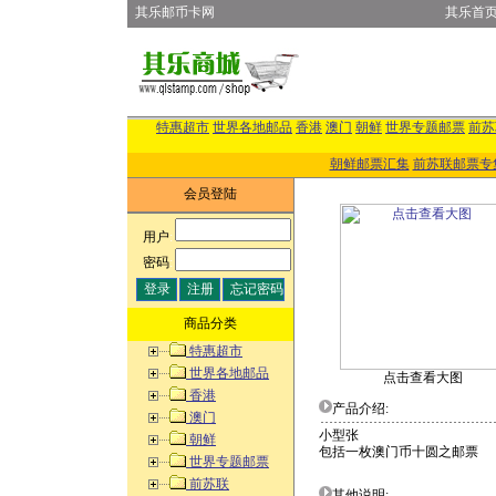
其乐邮币卡网
其乐首
特惠超市
世界各地邮品
香港
澳门
朝鲜
世界专题邮票
前苏
朝鲜邮票汇集
前苏联邮票专
会员登陆
用户
:
密码
:
商品分类
特惠超市
世界各地邮品
点击查看大图
香港
产品介绍:
澳门
小型张
朝鲜
包括一枚澳门币十圆之邮票
世界专题邮票
前苏联
其他说明: