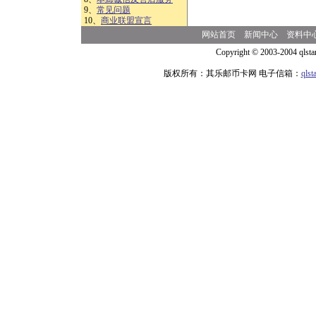
9、
常见问题
10、
商业联盟宣言
网站首页
新闻中心
资料中
Copyright © 2003-2004 qlsta
版权所有：其乐邮币卡网 电子信箱：
qls