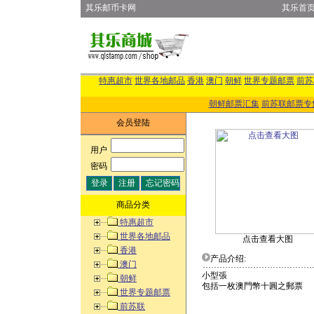
其乐邮币卡网
其乐首
特惠超市
世界各地邮品
香港
澳门
朝鲜
世界专题邮票
前苏
朝鲜邮票汇集
前苏联邮票专
会员登陆
用户
:
密码
:
商品分类
特惠超市
世界各地邮品
点击查看大图
香港
产品介绍:
澳门
小型張
朝鲜
包括一枚澳門幣十圓之郵票
世界专题邮票
前苏联