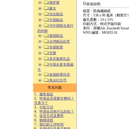
俄罗斯
其他说明:
蒙古
紙質﹕防偽纖維紙
综合邮品
尺寸﹕138 x 90 毫米（郵票尺寸
齒孔度數﹕14 x 13¼
中国邮品
印刷方式﹕柯式平版印刷
与中国联合发行
承印﹕荷蘭Joh. Enschedé Securit
的外邮
WNS 編號﹕MO033.10
泰国邮品
台湾邮品欣赏
专题邮票
空册
其乐集邮礼品
中国全套专题磁
卡
各国邮票目录
奥运纪念币
常见问题
1、
服务条款
2、
申请会员需要交费吗？
交多少？
3、
付款方式
4、
申请会员有什么好处？
5、
送货方式及费率
6、
购物流程
7、
我们的工作时间
8、
本廊诚信及售后服务