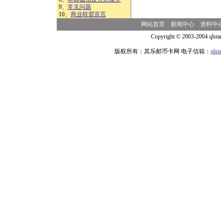
9、
常见问题
10、
商业联盟宣言
网站首页
新闻中心
资料中
Copyright © 2003-2004 qlsta
版权所有：其乐邮币卡网 电子信箱：
qls