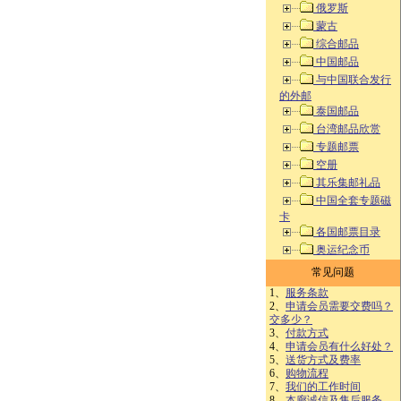
俄罗斯
蒙古
综合邮品
中国邮品
与中国联合发行
的外邮
泰国邮品
台湾邮品欣赏
专题邮票
空册
其乐集邮礼品
中国全套专题磁
卡
各国邮票目录
奥运纪念币
常见问题
1、
服务条款
2、
申请会员需要交费吗？
交多少？
3、
付款方式
4、
申请会员有什么好处？
5、
送货方式及费率
6、
购物流程
7、
我们的工作时间
8、
本廊诚信及售后服务