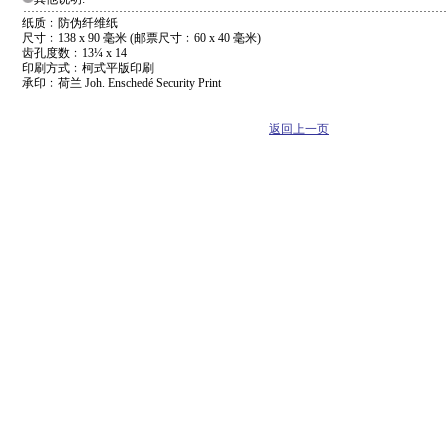
纸质﹕防伪纤维纸
尺寸﹕138 x 90 毫米 (邮票尺寸﹕60 x 40 毫米)
齿孔度数﹕13¼ x 14
印刷方式﹕柯式平版印刷
承印﹕荷兰 Joh. Enschedé Security Print
返回上一页