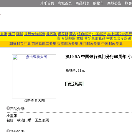
其乐首页
商城首页
商品列表
购物车
商城公告
顾客
香港
澳门
朝鲜
世界专题邮票
前苏联
俄罗斯
蒙古
综合邮品
中国邮品
与中国联合发行
赏
专题邮票
空册
其乐集邮礼品
中国全套专题磁
朝鲜邮票汇集
前苏联邮票专集
香港邮政专集
澳门邮政专集
中国邮政专集
澳10-5A 中国银行澳门分行60周年 
商城价: 11元
点击查看大图
产品介绍:
小型张
包括一枚澳门币十圆之邮票
其他说明: