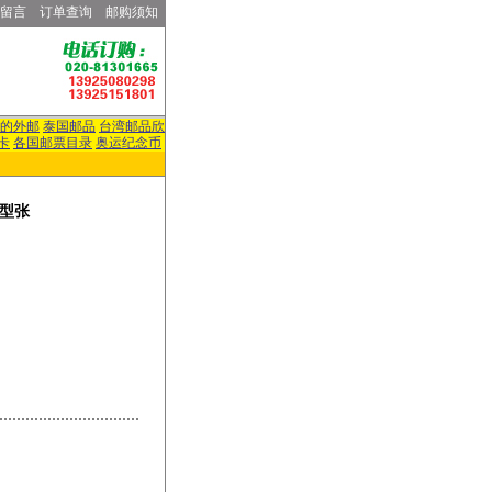
留言
订单查询
邮购须知
的外邮
泰国邮品
台湾邮品欣
卡
各国邮票目录
奥运纪念币
小型张