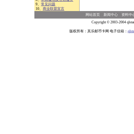
9、
常见问题
10、
商业联盟宣言
网站首页
新闻中心
资料中
Copyright © 2003-2004 qlsta
版权所有：其乐邮币卡网 电子信箱：
qls