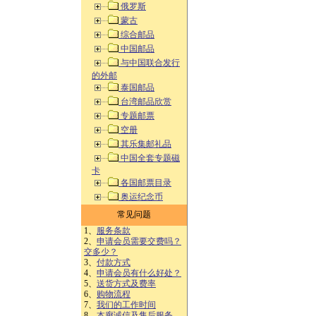
俄罗斯
蒙古
综合邮品
中国邮品
与中国联合发行
的外邮
泰国邮品
台湾邮品欣赏
专题邮票
空册
其乐集邮礼品
中国全套专题磁
卡
各国邮票目录
奥运纪念币
常见问题
1、
服务条款
2、
申请会员需要交费吗？
交多少？
3、
付款方式
4、
申请会员有什么好处？
5、
送货方式及费率
6、
购物流程
7、
我们的工作时间
8、
本廊诚信及售后服务