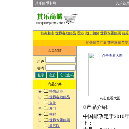
其乐邮币卡网
其乐首
特惠超市
世界各地邮品
香港
澳门
朝鲜
世界专题邮票
前苏
朝鲜邮票汇集
前苏联邮票专
会员登陆
用户
:
密码
:
商品分类
特惠超市
世界各地邮品
点击查看大图
香港
产品介绍:
澳门
朝鲜
中国邮政定于2010
世界专题邮票
下：
前苏联