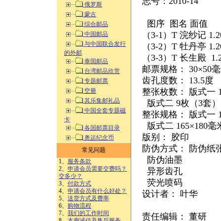
志号：2010-14
俄罗斯
蒙古
图序 图名 面值
综合邮品
（3-1）T 浣纱记 1.
中国邮品
与中国联合发行
（3-2）T 牡丹亭 1.
的外邮
（3-3）T 长生殿 1.
泰国邮品
邮票规格： 30×50
台湾邮品欣赏
齿孔度数： 13.5度
专题邮票
整张枚数： 版式一 
空册
其乐集邮礼品
版式二 9枚（3套
中国全套专题磁
整张规格： 版式一 1
卡
版式二 165×180
各国邮票目录
版别： 胶印
奥运纪念币
防伪方式： 防伪纸
常见问题
防伪油墨
1、
服务条款
2、
申请会员需要交费吗？
异形齿孔
交多少？
荧光喷码
3、
付款方式
4、
申请会员有什么好处？
设计者： 叶华
5、
送货方式及费率
6、
购物流程
7、
我们的工作时间
责任编辑： 董研
8、
本廊诚信及售后服务