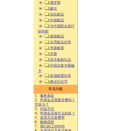
俄罗斯
蒙古
综合邮品
中国邮品
与中国联合发行
的外邮
泰国邮品
台湾邮品欣赏
专题邮票
空册
其乐集邮礼品
中国全套专题磁
卡
各国邮票目录
奥运纪念币
常见问题
1、
服务条款
2、
申请会员需要交费吗？
交多少？
3、
付款方式
4、
申请会员有什么好处？
5、
送货方式及费率
6、
购物流程
7、
我们的工作时间
8、
本廊诚信及售后服务