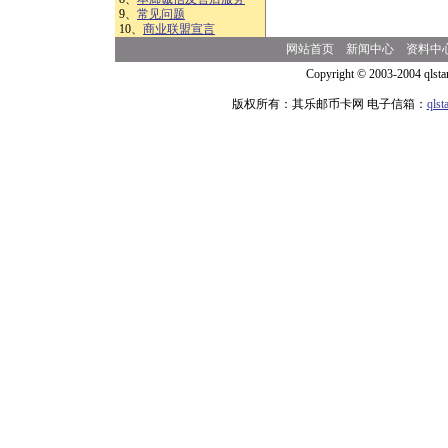
9、
常见问题
10、
商业联盟宣言
网站首页
新闻中心
资料中
Copyright © 2003-2004 qlsta
版权所有：其乐邮币卡网 电子信箱：
qls