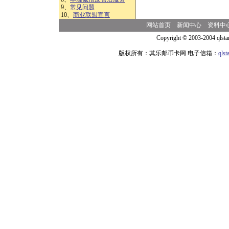
9、
常见问题
10、
商业联盟宣言
网站首页
新闻中心
资料中
Copyright © 2003-2004 qlsta
版权所有：其乐邮币卡网 电子信箱：
qls