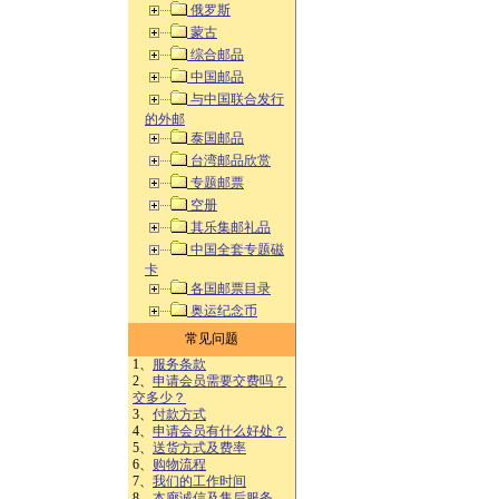
俄罗斯
蒙古
综合邮品
中国邮品
与中国联合发行
的外邮
泰国邮品
台湾邮品欣赏
专题邮票
空册
其乐集邮礼品
中国全套专题磁
卡
各国邮票目录
奥运纪念币
常见问题
1、
服务条款
2、
申请会员需要交费吗？
交多少？
3、
付款方式
4、
申请会员有什么好处？
5、
送货方式及费率
6、
购物流程
7、
我们的工作时间
8、
本廊诚信及售后服务